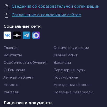
– Тогда всё равно, куда идти, – заметил Кот.
Сведения об образовательной организации
– Только бы попасть куда-нибудь, – пояснила
Соглашение о пользовании сайтом
Алиса.
– Куда-нибудь ты обязательно попадешь, – сказал
Социальные сети:
Кот. – Нужно только достаточно долго идти.
Выбор профессии должен делаться человеком,
как под влиянием жизненных ориентиров и
Главная
Стоимость и акции
ценностей, так и с учётом своих интересов и
Контакты
Личный опыт
способностей. Профессий в мире очень много –
Особенности обучения
Вакансии
около 50 тысяч.
О Гимназии
Партнеры и вузы
Важно знать. Единый тарифно-
Личный кабинет
Поступление
квалификационный справочник России
Новости
Аренда платформы
насчитывает более 7 тысяч. Согласитесь, это
тоже немало. Свою профессию легче будет
Учителя
Полезные материалы
найти, если к поиску отнестись системно.
Лицензии и документы
Все профессии принято делить на типы, классы,