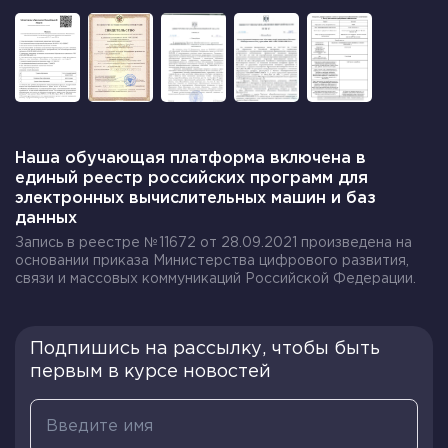
отделы и группы. Такое деление предложил
советский и российский психолог Евгений
Александрович Климов.
https://images.app.goo.gl/Lg51Db8LTW7KH6Mh9
Запомните. Выделяют 5 типов профессий, в
Наша обучающая платформа включена в
зависимости от того с кем или чем придется
единый реестр российских программ для
иметь дело человеку:
электронных вычислительных машин и баз
данных
человек – живая природа. Выбрав
Запись в реестре №11672 от 28.09.2021 произведена на
профессию этого типа, вы будете иметь дело
основании приказа Министерства цифрового развития,
связи и массовых коммуникаций Российской Федерации.
с растениями, животными или
микроорганизмами, став, например,
озеленителем, плодоовощеводом,
ветеринаром, агрономом или микробиологом.
Подпишись на рассылку, чтобы быть
первым в курсе новостей
человек – техника: профессии этого типа –
автослесарь, электрик, механик, инженер,
технолог.