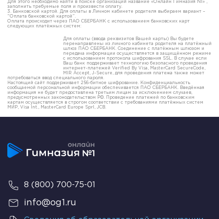
Для этого необходимо найти в поиске организаций название «Онлайн Гимназия N1» ,
заполнить требуемые поля и произвести оплату.
3. Банковской картой. Для оплаты в Личном кабинете родителя выбираем вариант –
“Оплата банковской картой”.
Оплата происходит через ПАО СБЕРБАНК с использованием банковских карт
следующих платёжных систем:
Для оплаты (ввода реквизитов Вашей карты) Вы будете
перенаправлены из личного кабинета родителя на платёжный
шлюз ПАО СБЕРБАНК. Соединение с платёжным шлюзом и
передача информации осуществляется в защищённом режиме
с использованием протокола шифрования SSL. В случае если
Ваш банк поддерживает технологию безопасного проведения
интернет-платежей Verified By Visa, MasterCard SecureCode,
MIR Accept, J-Secure, для проведения платежа также может
потребоваться ввод специального пароля.
Настоящий сайт поддерживает 256-битное шифрование. Конфиденциальность
сообщаемой персональной информации обеспечивается ПАО СБЕРБАНК. Введённая
информация не будет предоставлена третьим лицам за исключением случаев,
предусмотренных законодательством РФ. Проведение платежей по банковским
картам осуществляется в строгом соответствии с требованиями платёжных систем
МИР, Visa Int., MasterCard Europe Sprl, JCB.
8 (800) 700-75-01
info@og1.ru