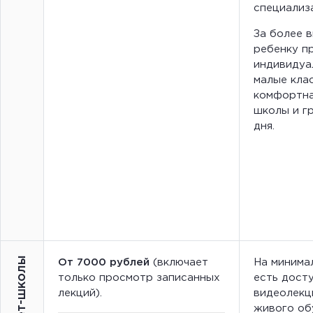
специализа
За более 
ребенку п
индивидуа
малые клас
комфортна
школы и г
дня.
От 7000 рублей
(включает
На минима
только просмотр записанных
есть досту
лекций).
видеолекц
живого об