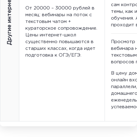
Другие интернет-школы
сам контр
От 20000 – 30000 рублей в
темы, как 
месяц: вебинары на поток с
обучения.
текстовым чатом +
проходит 
кураторское сопровождение.
Цены интернет-школ
существенно повышаются в
Просмотр 
старших классах, когда идет
вебинара 
подготовка к ОГЭ/ЕГЭ.
текстовым
вопросов 
В
цену дом
онлайн
вхо
параллели
домашнего
еженедель
успеваемо