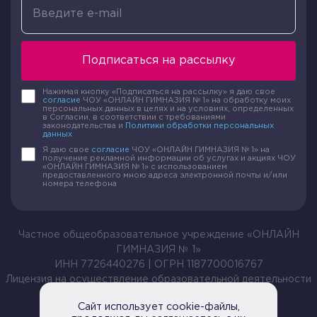
Подписаться на рассылку
Нажимая кнопку «Подписаться на рассылку» я даю свое
согласие
ЧОУ «ОНЛАЙН ГИМНАЗИЯ № 1» на обработку моих
персональных данных в целях и на условиях, определенных
в Согласии, в соответствии с требованиями
законодательства и
Политики обработки персональных
данных
Я даю свое
согласие
ЧОУ «ОНЛАЙН ГИМНАЗИЯ № 1» на
получение рекламной информации об услугах и акциях ЧОУ
«ОНЛАЙН ГИМНАЗИЯ № 1» с использованием
предоставленного мною адреса электронной почты и/или
номера телефона
Частное общеобразовательное учреждение «ОНЛАЙН
ГИМНАЗИЯ № 1»
ИНН 7726440276 | ОГРН 1187700016767
Лицензия на осуществление образовательной деятельности
№ Л035-01199-54/00209105 от 20.04.2021
Сайт использует cookie-файлы,