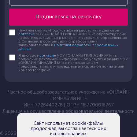
Подписаться на рассылку
Нажимая кнопку «Подписаться на рассылку» я даю свое
согласие
ЧОУ «ОНЛАЙН ГИМНАЗИЯ № 1» на обработку моих
персональных данных в целях и на условиях, определенных
в Согласии, в соответствии с требованиями
законодательства и
Политики обработки персональных
данных
Я даю свое
согласие
ЧОУ «ОНЛАЙН ГИМНАЗИЯ № 1» на
получение рекламной информации об услугах и акциях ЧОУ
«ОНЛАЙН ГИМНАЗИЯ № 1» с использованием
предоставленного мною адреса электронной почты и/или
номера телефона
Частное общеобразовательное учреждение «ОНЛАЙН
ГИМНАЗИЯ № 1»
ИНН 7726440276 | ОГРН 1187700016767
Лицензия на осуществление образовательной деятельности
№ Л035-01199-54/00209105 от 20.04.2021
Сайт использует cookie-файлы,
продолжая, вы
соглашаетесь
с их
© 2026 Все права защищены |
использованием.
Политика обработки