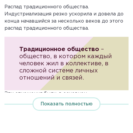
Распад традиционного общества.
Индустриализация резко ускорила и довела до
конца начавшийся за несколько веков до этого
распад традиционного общества.
Традиционное общество
–
общество, в котором каждый
человек жил в коллективе, в
сложной системе личных
отношений и связей.
Эти отношения были, в основном,
принудительными, человек не сам их строил, а
Показать полностью
получал при рождении. Почти так же, как
невозможно выбрать родителей, он не мог
выбирать и соседей, и работодателей (или
работников). Вся жизнь его протекала на виду,