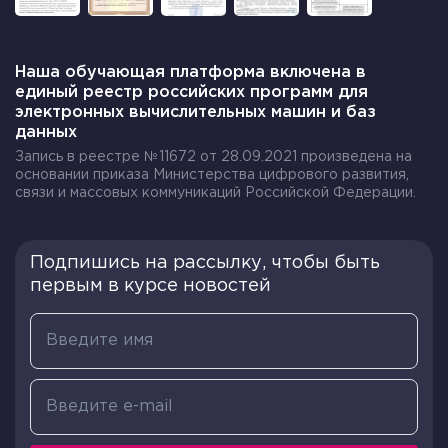
трущоб, кошмарные условия детского и
женского труда на фабриках и шахтах, грязь и
копоть индустриальных центров, бессердечие
Наша обучающая платформа включена в
фабрикантов по отношению к рабочим.
единый реестр российских программ для
электронных вычислительных машин и баз
Однако при всем том, таких вспышек насилия,
данных
как в странах континентальной Европы, Англия
Запись в реестре №11672 от 28.09.2021 произведена на
не знала.
основании приказа Министерства цифрового развития,
связи и массовых коммуникаций Российской Федерации.
Страна вошла в индустриальную эпоху с почти
такой же архаичной политической системой, как
и остальные — в начале 19 века правом голоса
Подпишись на рассылку, чтобы быть
обладали только землевладельцы; выборы
первым в курсе новостей
проводились открытым голосованием с
многочисленными злоупотреблениями, вроде
подкупа и угроз. Политика оставалась «спортом
для аристократии».
Но в то же время гражданские, личные права
были в Англии защищены лучше, чем где бы то