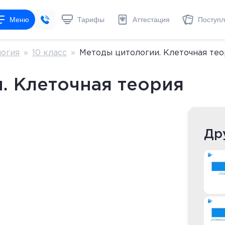
Меню
Тарифы
Аттестация
Поступ
огия
»
10 класс
»
Методы цитологии. Клеточная тео
. Клеточная теория
Др