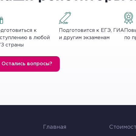
ктронный микроскоп
л создан сканирующий микроскоп. Он отличается те
дготовиться к
Подготовится к ЕГЭ, ГИА
Повы
, а отраженные элементы собираются и создают изоб
ступлению в любой
и другим экзаменам
по п
З страны
тки обязательно подвергают специальной обработке
Остались вопросы?
возможно. Если необходимо исследовать процессы, 
рез мощные световые микроскопы.
тка
Главная
Стоимост
имического соединения в клетке, то допустимо заме
ю молекулу можно с помощью счетчика Гейгера по р