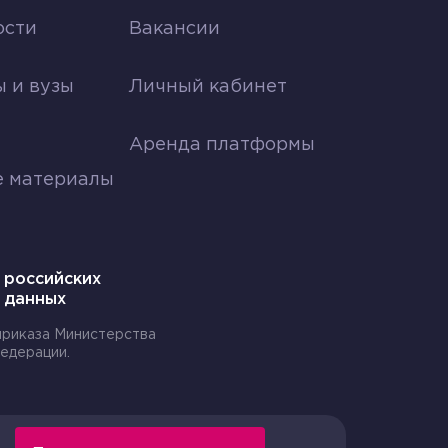
топы тритий, 14С и 32Р.
ости
Вакансии
я
 и вузы
Личный кабинет
ирования. Разрушенные клетки в
Аренда платформы
е материалы
действием центробежной силы оседают
 российских
 данных
 приказа Министерства
едерации.
х, в котором они сформулировали