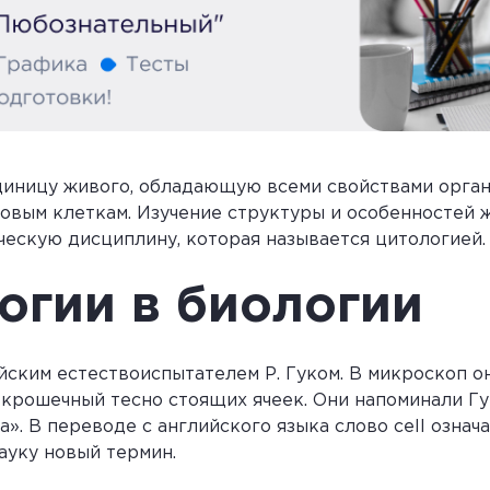
иницу живого, обладающую всеми свойствами организ
новым клеткам. Изучение структуры и особенностей
ескую дисциплину, которая называется цитологией.
огии в биологии
лийским естествоиспытателем Р. Гуком. В микроскоп о
рошечный тесно стоящих ячеек. Они напоминали Гук
. В переводе с английского языка слово сеll означа
ауку новый термин.