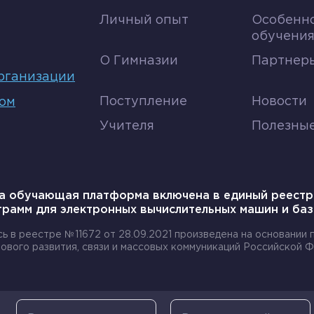
енку В качестве такой метке обычно используют изо
Личный опыт
Особенн
обучени
ирование
О Гимназии
Партнеры
рганизации
рганоидов клетки применяют метод ультрацентрифуг
Поступление
Новости
том
нтрифугу и вращают с очень большой скоростью.
Учителя
Полезны
мерами, массой и плотностью, поэтому они под воз
остями.
а обучающая платформа включена в единый реестр
грамм для электронных вычислительных машин и баз
итохондрий, рибосом и ряда других органелл.
сь в реестре №11672 от 28.09.2021 произведена на основании
ового развития, связи и массовых коммуникаций Российской Ф
ория
клетки в живой природе имеет труд немецких учены