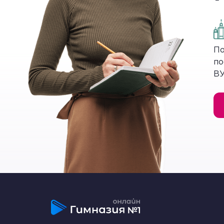
Сканирующий эле
Для получения объемных изображений бы
По
вперед и назад по поверхности образца
по
ВУ
Перед проведением исследования кле
Изучать живые клетки таким методом не
применяют замедленную киносъемку че
Радиоактивная ме
Когда нужно проконтролировать судьбу х
радиоактивный изотоп. Обнаружить таку