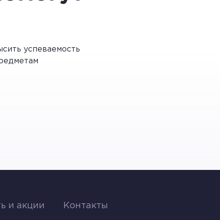
м, что пучок электронов движется
сить успеваемость
ражение.
редметам
, которая приводит к их гибели.
протекающие в живой клетке, то
ь и акции
Контакты
нить 1 атом в его молекуле на
адиоактивной метке или по ее