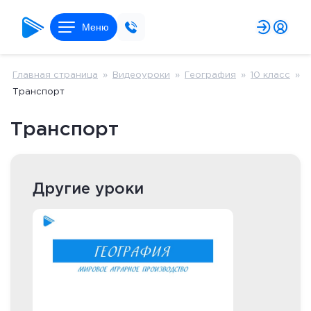
Меню
Главная страница
»
Видеоуроки
»
География
»
10 класс
»
Транспорт
Транспорт
Другие уроки