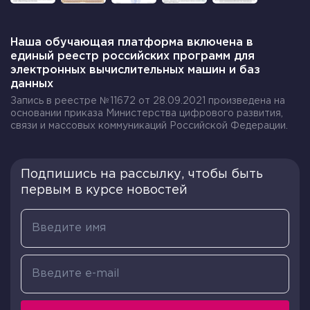
небольшой территории.
Возможности для решения этой проблемы
Наша обучающая платформа включена в
единый реестр российских программ для
включают в себя использование более
электронных вычислительных машин и баз
экологически чистых транспортных средств,
данных
пересмотр организации городской
Запись в реестре №11672 от 28.09.2021 произведена на
транспортной системы, улучшение
основании приказа Министерства цифрового развития,
инфраструктуры для пешеходов,
связи и массовых коммуникаций Российской Федерации.
велосипедистов и общественного транспорта и
т.д.
Подпишись на рассылку, чтобы быть
Социально-демографическая
первым в курсе новостей
сфера
Транспорт также оказывает влияние на
распределение населения, экономическое
развитие и географическую структуру
производства. Некоторые регионы становятся
транспортными центрами благодаря своему