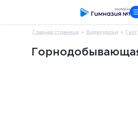
Главная страница
»
Видеоуроки
»
Геог
Горнодобывающая