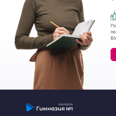
магниевые соли, серные руды, титано
Использование горно-химического сырь
химической промышленности и сельского
По
цветные металлы, стекло, керамика, бум
по
ВУ
В пятерку крупнейших стран-производит
Особенности размещения
Географические особенности размещени
полезных ископаемых, технологических 
В России и Канаде ряд месторождений н
климатических условий. Одной из осно
экологический риск в процессе добычи 