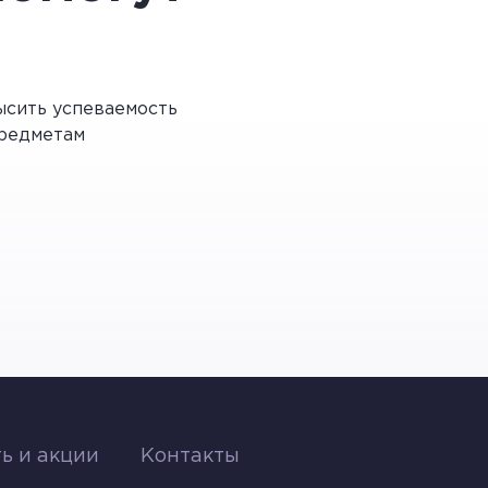
ды, кремний, глина, апатиты и т.д.
личества различных продуктов
оты, противопожарные материалы,
сить успеваемость
редметам
, Канада, США и Австралия.
гих факторов, таких как наличие
условий инвестирования.
 сложна из-за непригодных
ленностью, является высокий
ь и акции
Контакты