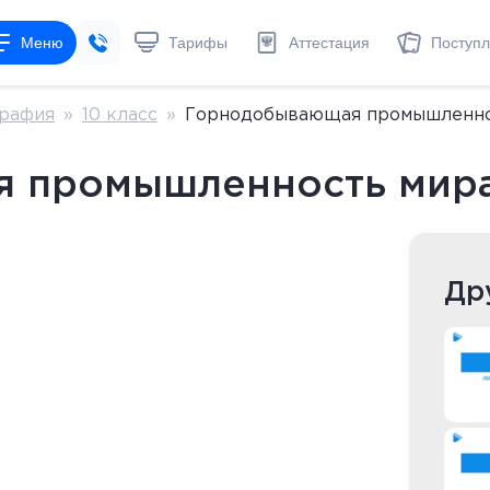
Меню
Тарифы
Аттестация
Поступ
рафия
»
10 класс
»
Горнодобывающая промышленно
 промышленность мир
Др