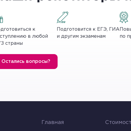
вые, алюминиевые, медные, цинковые и серебряные ру
я является ключевым для производства большого ко
 хозяйства, таких как удобрения, технические кисл
дготовиться к
Подготовится к ЕГЭ, ГИА
Повы
ага, промышленные пластмассы и др.
ступлению в любой
и другим экзаменам
по п
З страны
елей горно-химического сырья входят Россия, Китай
Остались вопросы?
я горнодобывающей промышленности зависят от мно
возможностей добычи, транспортных коммуникаций, 
аходится в зонах Арктического региона, где добыча
вных проблем, связанных с горнодобывающей промыш
и переработки минеральных ресурсов.
Главная
Стоимост