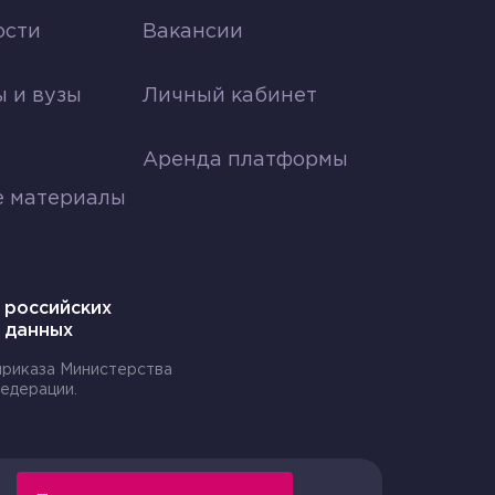
ости
Вакансии
я
Понятно
2
Непонятно
1
 и вузы
Личный кабинет
Аренда платформы
е материалы
 российских
 данных
 приказа Министерства
едерации.