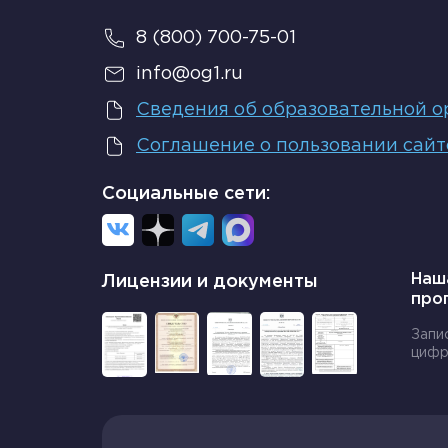
Поделиться статьей в соцсетях
8 (800) 700-75-01
info@og1.ru
Сведения об образовательной о
Соглашение о пользовании сай
Социальные сети:
Наш
Лицензии и документы
про
Запи
цифр