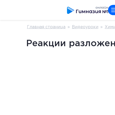
Главная страница
»
Видеоуроки
»
Хим
Реакции разложе