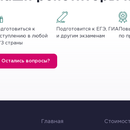
дготовиться к
Подготовится к ЕГЭ, ГИА
Повы
ступлению в любой
и другим экзаменам
по п
З страны
лекулы соединения распадаются под действием света
Остались вопросы?
динения. Рассмотрим несколько примеров фотолиза:
осфере:
Главная
Стоимост