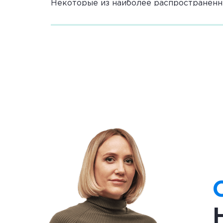
Некоторые из наиболее распространенн
Распад твердого карбоната кальция
CaCO3 -> CaO + CO2
Распад азотнокислого аммония при 
NH4NO3 -> N2O + 2H2O
Распад бикарбоната натрия при наг
2NaHCO3 -> Na2CO3 + H2O + CO2
Электролитические реак
Электролитические реакции разложения 
или расплавленное вещество. В таких р
примеры электролитических реакций ра
Разложение раствора хлорида натрия н