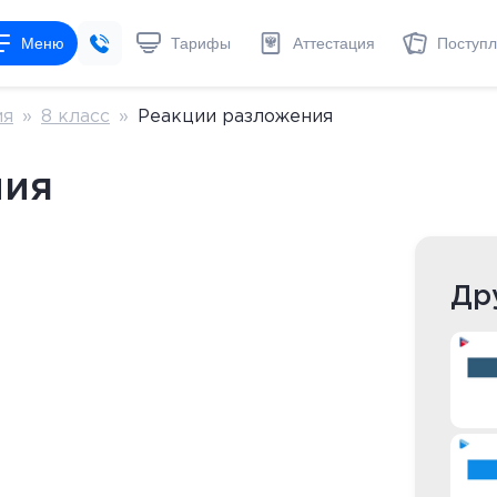
Меню
Тарифы
Аттестация
Поступ
ия
»
8 класс
»
Реакции разложения
ния
Др