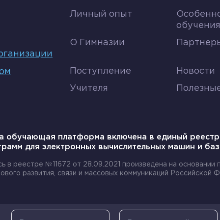
рименение в промышленности, медицине, экологии.
Личный опыт
Особенн
обучени
О Гимназии
Партнеры
рганизации
ве пиротехники, так как при нагревании они разлаг
Поступление
Новости
том
Учителя
Полезны
е перекиси водорода, которая разлагается на воду и
, таких как полиэстеровые смолы и эпоксидные смо
а обучающая платформа включена в единый реестр
 для создания различных структур.
грамм для электронных вычислительных машин и баз
для удаления вредных веществ из промышленных отх
сь в реестре №11672 от 28.09.2021 произведена на основании
ового развития, связи и массовых коммуникаций Российской Ф
е играют важную роль в биологических процессах. 
я при помощи фотолиза воды, что позволяет растен