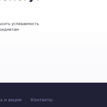
сить успеваемость
редметам
. В некоторых случаях это может быть
ь и акции
Контакты