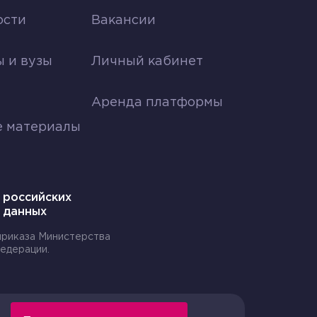
ости
Вакансии
я
 и вузы
Личный кабинет
аются с выделением кислорода, что
Аренда платформы
е материалы
 кислород при нагревании: H2O2 ->
лы, может привести к изменению
 российских
 данных
одов, включая пластмассы, полиуретаны
 приказа Министерства
едерации.
Например, в клетках происходит
иям производить кислород и углеводы.