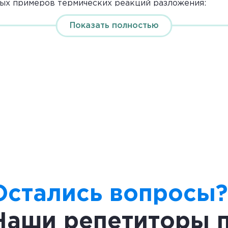
ых примеров термических реакций разложения:
 при нагревании:
Показать полностью
нагревании:
ревании:
ции разложения
– это реакции, которые происходят при пропускани
еакциях происходит разложение соединения на прос
Остались вопросы?
зложения:
а катоде и на аноде:
Наши репетиторы 