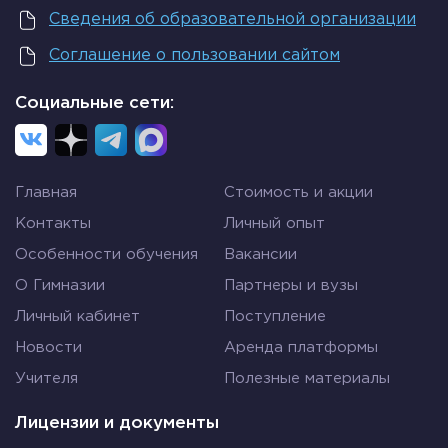
Глебович упоминаются в «Слове» как живые: оба
Сведения об образовательной организации
умерли в 1187 году.
Соглашение о пользовании сайтом
Таким образом, период написания поэмы
Социальные сети:
датируется между 1185 и 1887 годами.
Главная
Стоимость и акции
Кто же является автором
Контакты
Личный опыт
«Слова»?
Особенности обучения
Вакансии
О Гимназии
Партнеры и вузы
Это современник событий, но до сих пор не
Личный кабинет
Поступление
известно, кто это: летописец, сокольничий при
князе или монах. Академик Д. Лихачев, знаток
Новости
Аренда платформы
древнерусской литературы, полагал, что
Учителя
Полезные материалы
создатель «Слова» – грамотный, начитанный
человек, которому не чужда судьба государства.
Лицензии и документы