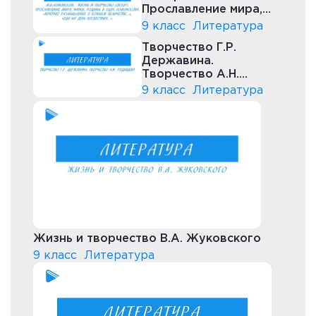
Прославление мира,
науки, Родины в одах
9 класс
Литература
Творчество Г.Р.
Державина.
Творчество А.Н.
Радищева
9 класс
Литература
Жизнь и творчество В.А. Жуковского
9 класс
Литература