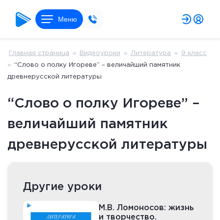
Меню
Главная страница
»
Видеоуроки
»
Литература
»
9 класс
»
“Слово о полку Игореве” – величайший памятник
древнерусской литературы
“Слово о полку Игореве” –
величайший памятник
древнерусской литературы
Другие уроки
М.В. Ломоносов: жизнь
и творчество.