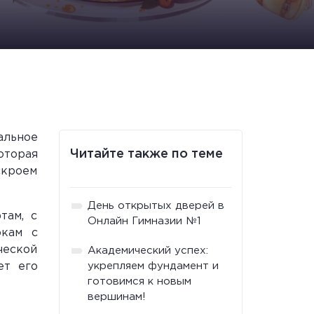
альное
Читайте также по теме
торая
скроем
День открытых дверей в
там, с
Онлайн Гимназии №1
окам с
ческой
Академический успех:
ет его
укрепляем фундамент и
готовимся к новым
вершинам!