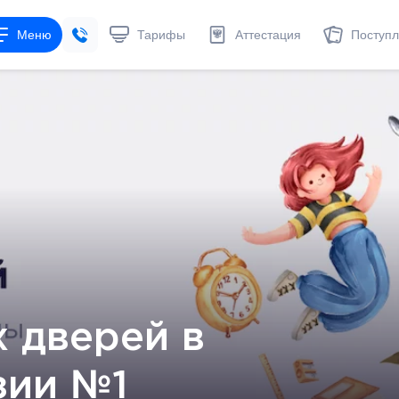
Меню
Тарифы
Аттестация
Поступ
 дверей в
зии №1