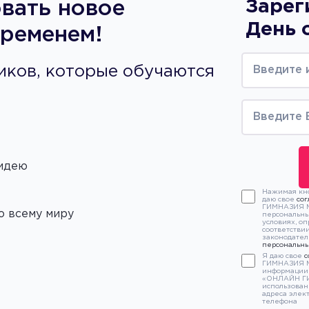
Зарег
вать новое
День 
временем!
иков, которые обучаются
 идею
Нажимая кно
даю свое
сог
ГИМНАЗИЯ № 
о всему миру
персональны
условиях, о
соответстви
законодател
персональн
Я даю свое
с
ГИМНАЗИЯ №
информации 
«ОНЛАЙН ГИ
использован
адреса элек
телефона