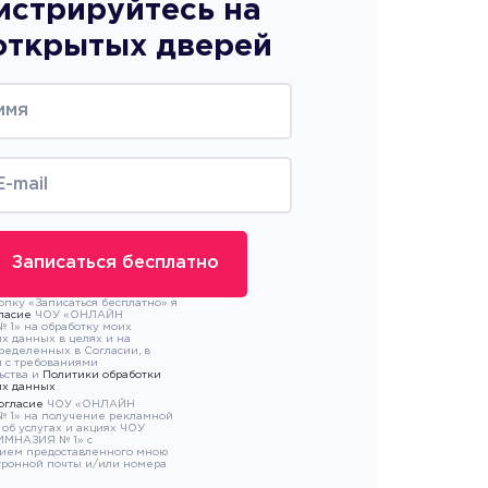
истрируйтесь на
открытых дверей
пку «Записаться бесплатно» я
ласие
ЧОУ «ОНЛАЙН
1» на обработку моих
х данных в целях и на
пределенных в Согласии, в
и с требованиями
ьства и
Политики обработки
ых данных
огласие
ЧОУ «ОНЛАЙН
 1» на получение рекламной
об услугах и акциях ЧОУ
МНАЗИЯ № 1» с
ием предоставленного мною
тронной почты и/или номера