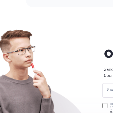
О
Зап
бес
На
ГИ
оп
П