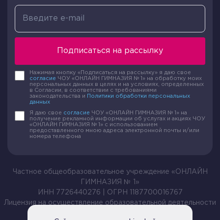
Подписаться на рассылку
Нажимая кнопку «Подписаться на рассылку» я даю свое
согласие
ЧОУ «ОНЛАЙН ГИМНАЗИЯ № 1» на обработку моих
персональных данных в целях и на условиях, определенных
в Согласии, в соответствии с требованиями
законодательства и
Политики обработки персональных
данных
Я даю свое
согласие
ЧОУ «ОНЛАЙН ГИМНАЗИЯ № 1» на
получение рекламной информации об услугах и акциях ЧОУ
«ОНЛАЙН ГИМНАЗИЯ № 1» с использованием
предоставленного мною адреса электронной почты и/или
номера телефона
Частное общеобразовательное учреждение «ОНЛАЙН
ГИМНАЗИЯ № 1»
ИНН 7726440276 | ОГРН 1187700016767
Лицензия на осуществление образовательной деятельности
№ Л035-01199-54/00209105 от 20.04.2021