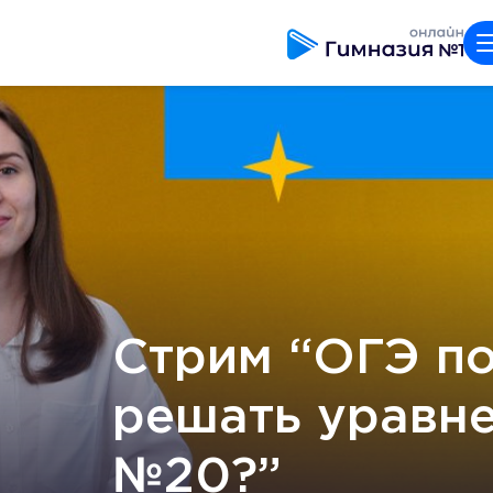
Стрим “ОГЭ по
решать уравне
№20?”