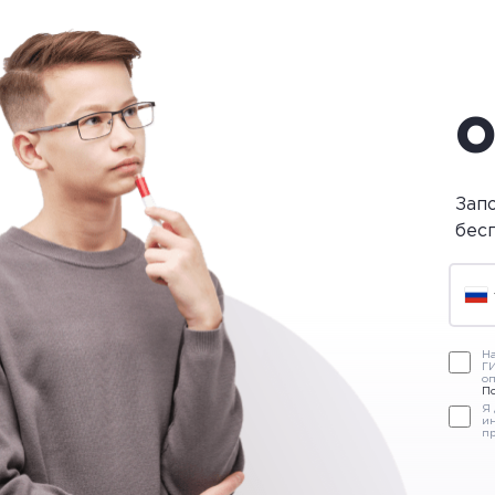
О
Зап
бес
На
ГИ
оп
П
Я
и
пр