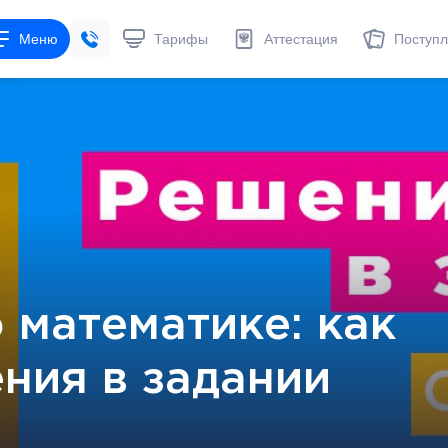
Меню
Тарифы
Аттестация
Поступ
 математике: как
ния в задании