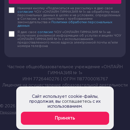
Нажимая кнопку «Подписаться на рассылку» я даю свое
согласие
ЧОУ «ОНЛАЙН ГИМНАЗИЯ № 1» на обработку моих
персональных данных в целях и на условиях, определенных
в Согласии, в соответствии с требованиями
законодательства и
Политики обработки персональных
данных
Я даю свое
согласие
ЧОУ «ОНЛАЙН ГИМНАЗИЯ № 1» на
получение рекламной информации об услугах и акциях ЧОУ
«ОНЛАЙН ГИМНАЗИЯ № 1» с использованием
предоставленного мною адреса электронной почты и/или
номера телефона
Частное общеобразовательное учреждение «ОНЛАЙН
ГИМНАЗИЯ № 1»
ИНН 7726440276 | ОГРН 1187700016767
Лицензия на осуществление образовательной деятельности
№ Л035-01199-54/00209105 от 20.04.2021
Сайт использует cookie-файлы,
продолжая, вы
соглашаетесь
с их
© 2026 Все права защищены |
использованием.
Политика обработки
Персональных данных
Принять
Согласие на обработку персональных данных