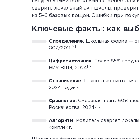
натуральными волокнами не менее 55% и
сверить локальный акт школы, проверить
из 5–6 базовых вещей. Ошибки при поку
Ключевые факты: как вы
Определение.
Школьная форма — это
[2]
007/2011
.
Цифра+источник.
Более 85% госуда
[3]
НИУ ВШЭ, 2024
.
Ограничение.
Полностью синтетичес
[1]
2024 года
.
Сравнение.
Смесовая ткань 60% шерс
[4]
Роскачества, 2024
.
Алгоритм.
Родитель сверяет локальн
комплект.