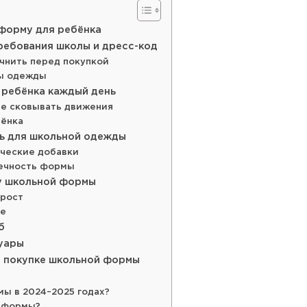
форму для ребёнка
ребования школы и дресс-код
очнить перед покупкой
ты одежды
 ребёнка каждый день
не сковывать движения
бёнка
ть для школьной одежды
ические добавки
вечность формы
ку школьной формы
ырост
ке
б
суары
и покупке школьной формы
ы в 2024–2025 годах?
й формы?