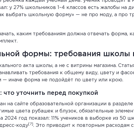
 ребёнка каждый учебный день: ученик проводит в н
ал: у 27% школьников 1–4 классов есть жалобы на д
ак выбрать школьную форму» — не про моду, а про т
ачать, каким требованиям должна отвечать форма, к
мплект.
льной формы: требования школы 
ального акта школы, а не с витрины магазина. Стать
анавливать требования к общему виду, цвету и фас
и — иначе форма не подойдёт по цвету или крою.
 что уточнить перед покупкой
н на сайте образовательной организации в разделе
тимые цвета рубашек и блузок, обязательные элемент
 2024 год показал: 11% учеников в выборке из 50 ш
[7]
 дресс-коду
. Это приводит к повторным расходам с