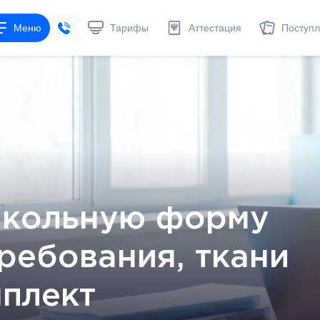
Меню
Тарифы
Аттестация
Поступ
школьную форму
требования, ткани
мплект