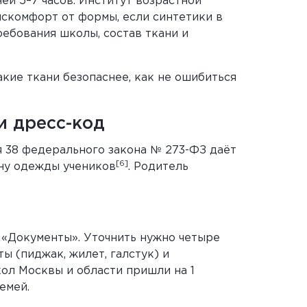
ей 5–7 часов. Институт возрастной
искомфорт от формы, если синтетики в
ребования школы, состав ткани и
акие ткани безопаснее, как не ошибиться
и дресс-код
я 38 федерального закона № 273-ФЗ даёт
[6]
ону одежды учеников
. Родитель
 «Документы». Уточнить нужно четыре
ы (пиджак, жилет, галстук) и
кол Москвы и области пришли на 1
емей.