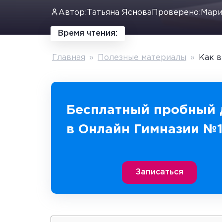
Автор:
Татьяна Яснова
Проверено:
Мари
Время чтения:
Главная
»
Полезные материалы
»
Как в
Бесплатный пробный 
в Онлайн Гимназии №
Записаться