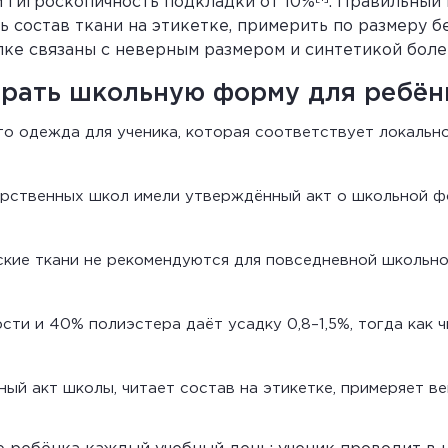
 гигроскопичность подкладки от 10%
. Правильный 
 состав ткани на этикетке, примерить по размеру бе
пке связаны с неверным размером и синтетикой боле
брать школьную форму для ребён
 одежда для ученика, которая соответствует локально
рственных школ имели утверждённый акт о школьной фо
кие ткани не рекомендуются для повседневной школьн
ти и 40% полиэстера даёт усадку 0,8–1,5%, тогда как ч
ый акт школы, читает состав на этикетке, примеряет ве