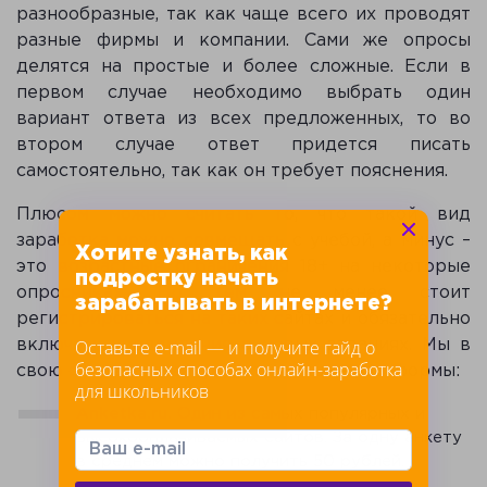
разнообразные, так как чаще всего их проводят
разные фирмы и компании. Сами же опросы
делятся на простые и более сложные. Если в
первом случае необходимо выбрать один
вариант ответа из всех предложенных, то во
втором случае ответ придется писать
самостоятельно, так как он требует пояснения.
Плюсом можно считать то, что такой вид
заработка можно совмещать с учебой, а минус –
Хотите узнать, как
это возрастные ограничения 18+ на некоторые
подростку начать
опросниках. Но тем не менее стоит
зарабатывать в интернете?
регистрироваться на таких сайтах и обязательно
Оставьте e-mail — и получите гайд о
включать уведомления о новых заданиях. Мы в
безопасных способах онлайн-заработка
свою очередь советуем следующие платформы:
для школьников
Anketka.ru.
Один из самых популярных и
высокооплачиваемых сайтов. За одну анкету
в среднем можно получить 50 рублей.