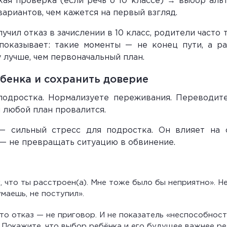
я проверка (если речь о 10 классе) → выбор аль
вариантов, чем кажется на первый взгляд.
учил отказ в зачислении в 10 класс, родители часто
показывает: такие моменты — не конец пути, а ра
лучше, чем первоначальный план.
бенка и сохранить доверие
 подростка. Нормализуете переживания. Переводит
 любой план провалится.
 — сильный стресс для подростка. Он влияет на 
 — не превращать ситуацию в обвинение.
у, что ты расстроен(а). Мне тоже было бы неприятно». 
маешь, не поступил».
то отказ — не приговор. И не показатель «неспособнос
 Покажите, что выбор ребёнка и его будущее важнее ре