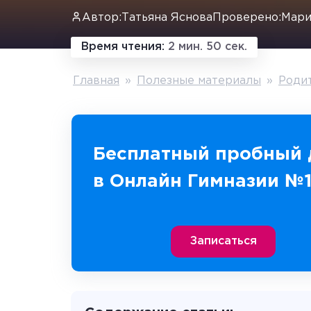
Автор:
Татьяна Яснова
Проверено:
Мари
Время чтения:
2 мин. 50 сек.
Главная
»
Полезные материалы
»
Роди
Бесплатный пробный 
в Онлайн Гимназии №
Записаться