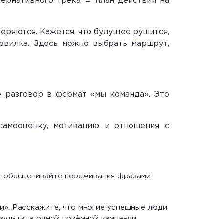
тернативного трека → план действий на
 теряются. Кажется, что будущее рушится,
звилка. Здесь можно выбрать маршрут,
е разговор в формат «мы команда». Это
самооценку, мотивацию и отношения с
Не обесценивайте переживания фразами
ти». Расскажите, что многие успешные люди
зультата одной приёмной кампании.