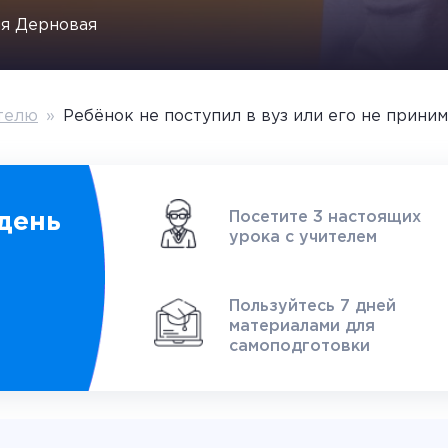
я Дерновая
телю
»
Ребёнок не поступил в вуз или его не приним
Посетите 3 настоящих
день
урока с учителем
1
Пользуйтесь 7 дней
материалами для
самоподготовки