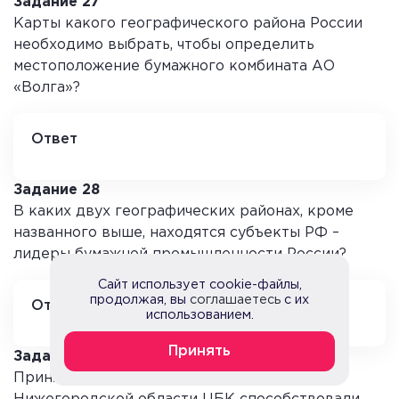
Задание 27
Карты какого географического района России
необходимо выбрать, чтобы определить
местоположение бумажного комбината АО
«Волга»?
Ответ
Европейский Юг (или Поволжье – уточнить). Более
точно: Волго-Вятский район.
Задание 28
В каких двух географических районах, кроме
названного выше, находятся субъекты РФ –
лидеры бумажной промышленности России?
Сайт использует cookie-файлы,
продолжая, вы
соглашаетесь
с их
Ответ
использованием.
Европейский Север (Карелия) и Урал (Пермский
край).
Принять
Задание 29
Принятию решения о размещении в