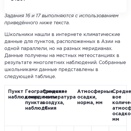
1 4
Задания 16 и 17 выполняются с использованием
приведённого ниже текста.
Школьники нашли в интернете климатические
данные для пунктов, расположенных в Азии на
одной параллели, но на разных меридианах.
Данные получены на местных метеостанциях в
результате многолетних наблюдений. Собранные
школьниками данные представлены в
следующей таблице.
Пункт
Географические
Средняя
Атмосферные
Средне
наблюдения
координаты
температура
осадки,
вое
пункта
воздуха,
норма, мм
количе
наблюдения
°С
атмос
осадко
мм