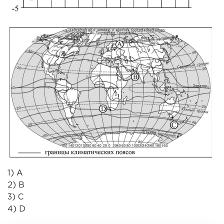
1) A
2) B
3) C
4) D