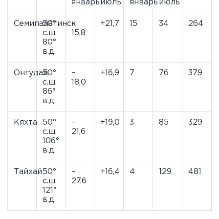
январь
июль
январь
июль
Семипалатинск
50°
–
+21,7
15
34
264
с.ш.
15,8
80°
в.д.
Онгудай
50°
–
+16,9
7
76
379
с.ш.
18,0
86°
в.д.
Кяхта
50°
–
+19,0
3
85
329
с.ш.
21,6
106°
в.д.
Тайхай
50°
–
+16,4
4
129
481
с.ш.
27,6
121°
в.д.