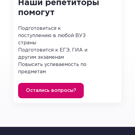
Наши репетиторы
12-10-=2;
помогут
7-10=-3
16-10=6 – это отклонения членов ряда.
Подготовиться к
поступлению в любой ВУЗ
(-6)+(-2)+2+(-3)+6+3=0 сумма отклонений равна
страны
нулю
Подготовится к ЕГЭ, ГИА и
Данный показатель не может характеризовать
другим экзаменам
разброс чисел, так как для любого ряда он будет
Повысить успеваемость по
равен нулю.
предметам
Другой статистический показатель – дисперсия.
Остались вопросы?
Дисперсия ряда чисел – среднее
арифметическое квадратов из
отклонений от среднего арифметического
этого ряда.
(-6)+(-2)+2+(-3)+6+3=0 – сумма отклонений равна
нулю