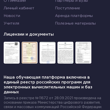
О Гимназии
Партнеры и вузы
Кто лучше готов к соревнованиям?
Личный кабинет
Поступление
Найдем среднее арифметическое для каждого
Новости
Аренда платформы
спортсмена:
Учителя
Полезные материалы
Спортсмен 1:
Лицензии и документы
11+11+12+11+9+11+12/7=77/7=11
Спортсмен 2:
12+10+9+12+11+12+11=77/7=11
Вычислим дисперсию для каждого спортсмена:
Наша обучающая платформа включена в
Спортсмен 1:
единый реестр российских программ для
электронных вычислительных машин и баз
(11-11)²+(11-11)²+(12-11)²+(11-11)²+(9-11)²+(11-11)²+(12-
данных
11)²=0+0+1+0+4+0+1:7=0,86
Запись в реестре №11672 от 28.09.2021 произведена на
основании приказа Министерства цифрового развития,
Спортсмен 2:
связи и массовых коммуникаций Российской Федерации.