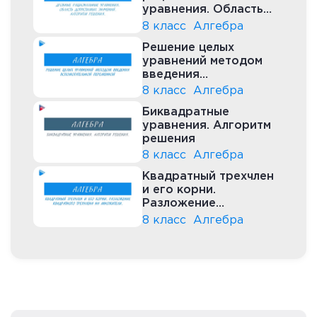
уравнения. Область
допустимых значений.
8 класс
Алгебра
Алгоритм решения
Решение целых
уравнений методом
введения
вспомогательной
8 класс
Алгебра
переменной
Биквадратные
уравнения. Алгоритм
решения
8 класс
Алгебра
Квадратный трехчлен
и его корни.
Разложение
квадратного
8 класс
Алгебра
трехчлена на
множители