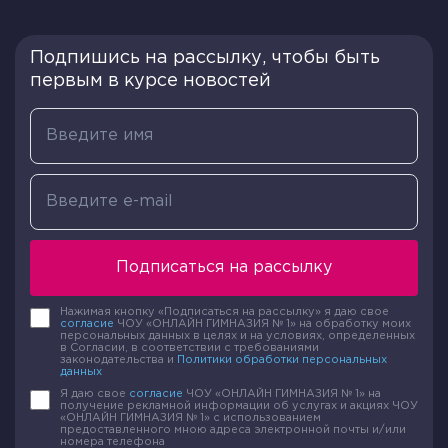
(12-11)²+(10-11)²+(9-11)²+(12-11)²+(11-11)²+(12-11)²+(11-
11)²=1+1+4+1+0+1+0/7=1,14
Подпишись на рассылку, чтобы быть
первым в курсе новостей
Обратим внимание на полученные результаты.
Разброс данных у первого спортсмена меньше,
это значит что он лучше подготовился. Он
показал более стабильный результат.
Используя в своих расчётах в качестве
статистической характеристики дисперсию,
важно помнить следующее:
Подписаться на рассылку
Правило. Дисперсия обычно не велика, если при
большом числе данных есть всего лишь
Нажимая кнопку «Подписаться на рассылку» я даю свое
согласие
ЧОУ «ОНЛАЙН ГИМНАЗИЯ № 1» на обработку моих
несколько из них, которые значительно
персональных данных в целях и на условиях, определенных
в Согласии, в соответствии с требованиями
отличаются от среднеарифметического этого
законодательства и
Политики обработки персональных
данных
ряда.
Я даю свое
согласие
ЧОУ «ОНЛАЙН ГИМНАЗИЯ № 1» на
получение рекламной информации об услугах и акциях ЧОУ
«ОНЛАЙН ГИМНАЗИЯ № 1» с использованием
Правило. Дисперсия измеряется в квадратах
предоставленного мною адреса электронной почты и/или
номера телефона
единиц, если исследуемые величины измеряются