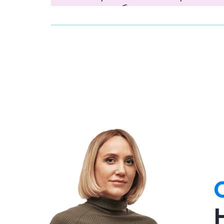
вот разобраться с их строе
Микроскоп
– уже более сложное оборудо
увеличивать достигает несколько тысяч 
Слово «микроскоп» в переводе с греческ
Устройство лупы
Лупа представляет собой с
прибор). Ее главной частью
вставлено в оправу. Лупы б
Ручная лупа может увеличить предм
расстояние, при котором изображе
Штативная лупа увеличивает предметы в 
подставке — штативе. К штативу прикре