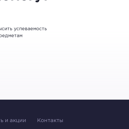
ое расстояние, при котором
, яблока, томата. Если попытаться
сить успеваемость
летки. Используя лупу можно рассмотреть
редметам
 сложный прибор,
 мелких предметов.
льно большее увеличение
ых предметов. Световые лучи
ь и акции
Контакты
величивают изображение в сотни, даже