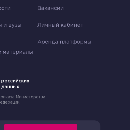
ости
Вакансии
я
 и вузы
Личный кабинет
Аренда платформы
ёкол;
е материалы
 российских
 данных
 приказа Министерства
едерации.