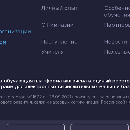
Личный опыт
Особенн
обучени
дующее:
О Гимназии
Партнеры
женным в верхней его части;
рганизации
тельных стёкол;
Поступление
Новости
том
в, состоящий из оправы и нескольких увеличительных ст
Учителя
Полезны
убус;
бки;
а обучающая платформа включена в единый реестр
грамм для электронных вычислительных машин и баз
сь в реестре №11672 от 28.09.2021 произведена на основании
ового развития, связи и массовых коммуникаций Российской Ф
щью зажимов, закрепляют на предметном столике.
ом.