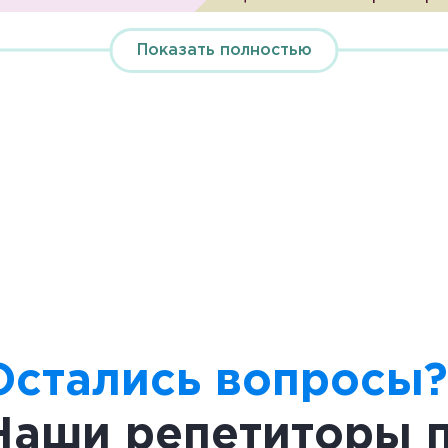
нием не удастся.
Показать полностью
вание, которое позволяет рассмотреть и изучить са
раз.
ого языка обозначает «микрос» – мелкий, «скопео» –
амый простой прибор для увеличения (то 
 считают увеличительное стекло. Оно вып
ывают штативные и ручные. Ручные, навер
еты в 2-20 раз. При работе ее нужно взять за рукоя
Остались вопросы?
ние предмета проявляется наиболее четко.
10-25 раз. В ее оправу вставлены два увеличительн
Наши репетиторы 
плен предметный столик с отверстием и зеркалом.