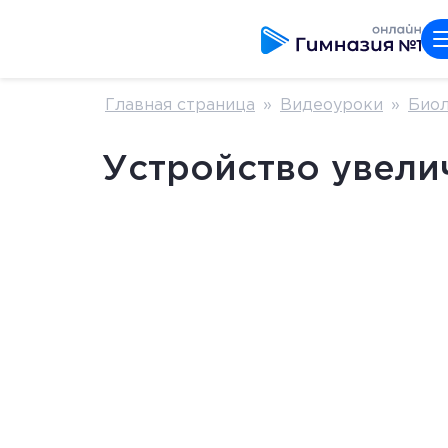
Главная страница
»
Видеоуроки
»
Биол
Устройство увели