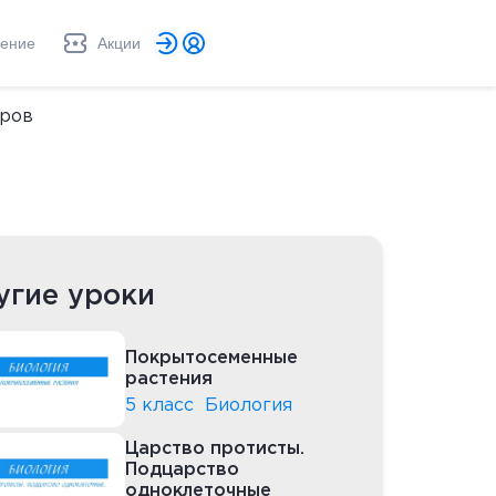
ление
Акции
оров
угие уроки
Покрытосеменные
растения
5 класс
Биология
Царство протисты.
Подцарство
одноклеточные