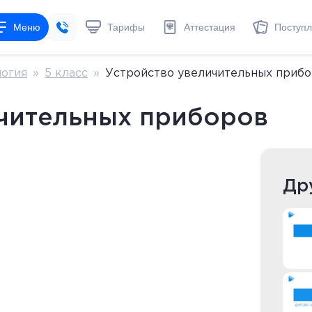
Меню
Тарифы
Аттестация
Поступ
огия
»
5 класс
»
Устройство увеличительных приб
чительных приборов
Др