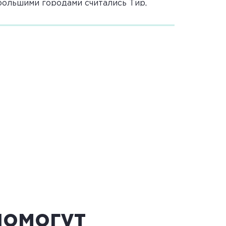
большими городами считались Тир,
сь к мнению местного совета, куда
еплавателей и купцов. Она очень
в Египет, Африку, малую Азию и
лом. Многие ремесленники создавали
овались стеклянные сосуды, золотые и
рные цвета.
помогут