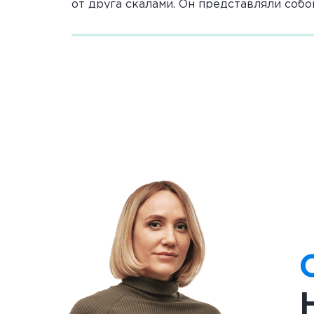
от друга скалами. Он представляли соб
Сидон, Библ. В каждом из них был свой 
входили знатные горожане.
Такое географическое положение стало
быстро стала центром древней торговли
Западную Европу.
Ремесло
Купцы Финикии торговали не только дар
замечательные изделия, среди которых 
серебряные украшения, фигурки из дере
Финикийцы первыми стали добывать 