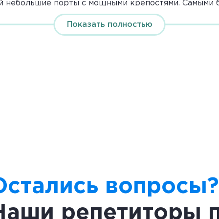
ой небольшие порты с мощными крепостями. Самыми 
правитель, флот, армия и законы. Цари прислушивали
Показать полностью
 предпосылкой к появлению в Финикии искусных мор
. Корабли финикийцев, груженые товарами, плавали 
ами природы – древесиной, вином и оливковым мас
особой популярностью у жителей других стран польз
ва или слоновой кости и ткани, окрашенные в пурпу
пурпурную краску из морских моллюсков.
Остались вопросы?
Наши репетиторы 