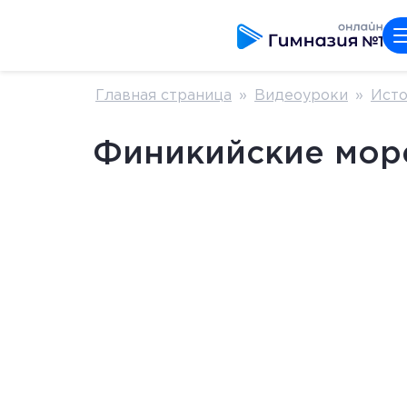
Главная страница
»
Видеоуроки
»
Ист
Финикийские мор