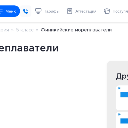
Меню
Тарифы
Аттестация
Поступ
ория
»
5 класс
»
Финикийские мореплаватели
еплаватели
Др