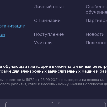
ели рабы. Для морских сражений они придумали тара
Личный опыт
Особенн
а огромную пробоину.
обучени
никами. Они исследовали все Средиземное море, п
О Гимназии
Партнеры
ких островов, финикийцы назвали их «оловянными», 
рганизации
нии с медью получали бронзу. Последняя также цени
Поступление
Новости
том
Учителя
Полезны
ятное путешествие финикийцы совершили около
нули Африку. Выйдя из Красного моря и, старая
а, прошли вдоль всего континента, а затем че
а обучающая платформа включена в единый реестр
грамм для электронных вычислительных машин и баз
привычное им Средиземное море. Это путешес
года.
сь в реестре №11672 от 28.09.2021 произведена на основании
ового развития, связи и массовых коммуникаций Российской Ф
лонизации