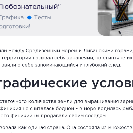
емли между Средиземным морем и Ливанскими горами
территории называл себя хананеями, но египтяне их 
тавили о себе запоминающийся и глубокий след.
графические услов
статочного количества земли для выращивания зерна,
Финикия не считалась бедной – в море водилась рыба
е это финикийцы продавали своим соседям.
овала как единая страна. Она состояла из множеств