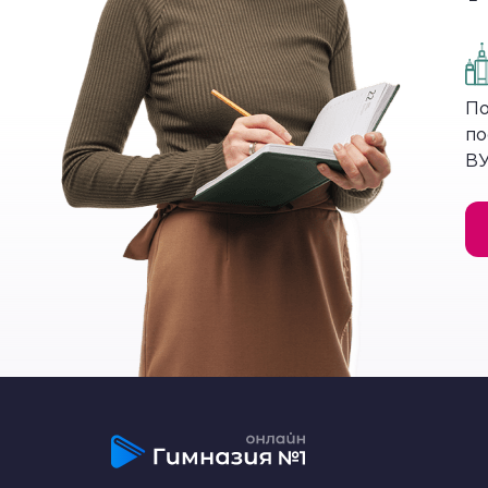
Если бы не реки, то жить в Междуречье 
температура поднимается до 50 градусо
выжить, поэтому в Месопотамии люди на
землях такие каналы помогали отводить
По
ирригации окрестных полей, что обеспе
по
ВУ
Ирригационная система – с
поливе.
Города и дом
Шумеры жили общинами и работали все 
небольшие города-государства. Они зани
крупными городами были Ур, Урук, Киш,