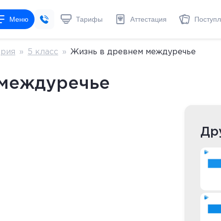
Меню
Тарифы
Аттестация
Поступ
ория
»
5 класс
»
Жизнь в древнем междуречье
 междуречье
Др