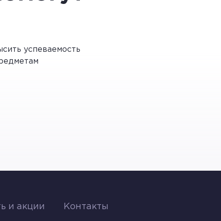
том почти всегда палит солнце. Иногда
я трещинами. Посевам при этом не
же на отдаленные поля. На заболоченных
различные гидротехнические системы для
сить успеваемость
редметам
олям, которые нуждаются в
ечья
 объединялись друг с другом в
сполагались деревни и поля. Самым
ь и акции
Контакты