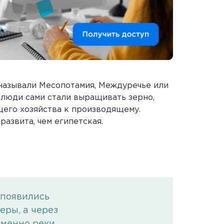
 называли Месопотамия, Междуречье или
 люди сами стали выращивать зерно,
его хозяйства к производящему.
развита, чем египетская.
ь появились
еры, а через
Именно реки