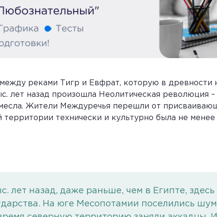
между реками Тигр и Евфрат, которую в древности
тыс. лет назад произошла Неолитическая революция –
месла. Жители Междуречья перешли от присваивающ
й территории технически и культурно была не менее 
с. лет назад, даже раньше, чем в Египте, здес
дарства. На юге Месопотамии поселились шум
время северную территорию заняли аккадцы. 