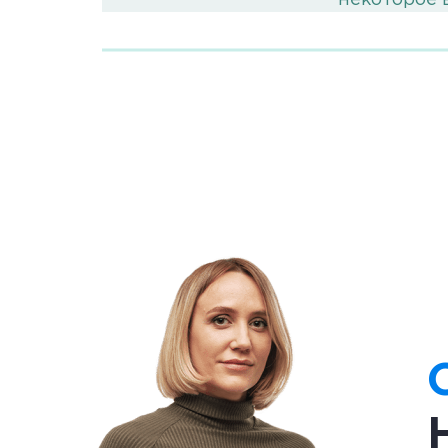
были главным
горожанам 
хозяйства, 
Разлив рек начинался весной, когда в го
большие разрушения. Люди стали строи
полей и домов от разрушительных навод
У народов Месопотамии даже существова
разгневались на людей и решили всех уб
построить корабль и спастись вместе со
Утнапишти принес жертву богам, и они п
История получила подтверждение, когда
могло остаться только после настоящего
сложили красивую легенду.