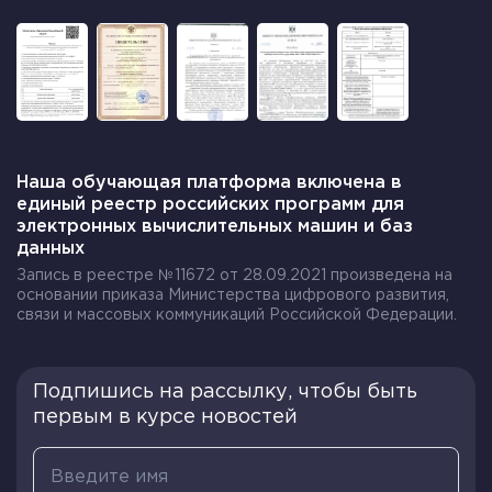
должны были участвовать в военных походах.
При этом захваченные земли делили между
собой только патриции.
Такая несправедливость стала причиной отказа
плебеев подчиниться консулам накануне
военного похода в 494 г. до н. э. В знак протеста
они в полном боевом облачении ушли из города
Наша обучающая платформа включена в
единый реестр российских программ для
и стали лагерем на другом холме. Это очень
электронных вычислительных машин и баз
напугало патрициев, ведь они остались без
данных
половины армии.
Запись в реестре №11672 от 28.09.2021 произведена на
основании приказа Министерства цифрового развития,
связи и массовых коммуникаций Российской Федерации.
Результатом такого неповиновения стало
разрешение плебеям делать выбор 2-х
народных трибунов, которые могли
приходить в сенат.
Подпишись на рассылку, чтобы быть
первым в курсе новостей
Процедура проводилась на главной площади
города, которая называлась Форум. При этом
народные трибуны не могли участвовать в