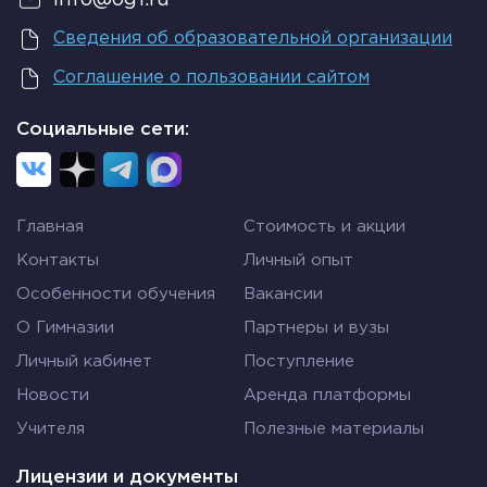
пожизненным и очень почетным.
Сведения об образовательной организации
Также на народном собрании из числа
Соглашение о пользовании сайтом
сенаторов избирались люди на следующие
должности:
Социальные сети:
8 преторов – проводили суды;
4 эдила – контролировали порядок на улицах
Главная
Стоимость и акции
и устраивали зрелища;
Контакты
Личный опыт
20 квесторов – следили за состоянием казны;
Особенности обучения
Вакансии
2 цензора – руководили общественными
О Гимназии
Партнеры и вузы
работами и собирали налоги.
Личный кабинет
Поступление
Вся власть по-прежнему была сосредоточена в
Новости
Аренда платформы
руках патрициев. Плебеи не имели права
Учителя
Полезные материалы
занимать управляющие должности и владеть
землей, но платили высокие налоги в казну и
Лицензии и документы