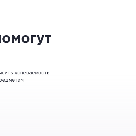
ем. Пришла она и говорит: «Журавль,
несколько раз.
используется в сказке и
помогут
, а также возникает комический эффект:
 богата народная речь и которые
сить успеваемость
ь, ни с чем). Читая сказку, мы
редметам
языка.
ыглядит смешно и нелепо, и над
очерчены характеры самолюбивых людей,
иальность мешают героям сделать шаг