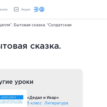
ление
Акции
апля”. Бытовая сказка. “Солдатская
товая сказка.
угие уроки
«Дедал и Икар»
5 класс
Литература