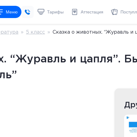
Меню
Тарифы
Аттестация
Поступ
ратура
»
5 класс
»
Сказка о животных. “Журавль и ц
. “Журавль и цапля”. Бы
ль”
Др