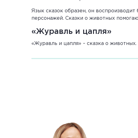
Язык сказок образен, он воспроизводит 
персонажей. Сказки о животных помогаю
«Журавль и цапля»
«Журавль и цапля» – сказка о животных.
веселая голова»:
Летала сова – веселая голова; вот она ле
летала-летала и села, хвостиком поверт
Вспомните, что такое при
Присказка – шутливое вступление, иногд
восприятие сказки.
Главные герои сказки «Журавль и цапля
Журавль. Решает он жениться на цапле. 
длинные, платье короткое, кормить буд