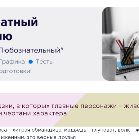
казки, в которых главные персонажи – жи
и чертами характера.
иса – хитрая обманщица, медведь – глуповат, волк – 
иженным, это верные друзья.