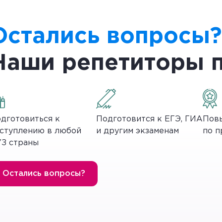
ась. Решила она, что одной хуже жить, чем с Журавл
не захотел жениться. И такая ситуация повторяется 
Остались вопросы?
художественной выразительности 
Наши репетиторы 
ря ему усиливается ощущение скуки, гнетущей героев
ительными Журавлем и Цаплей.
 на большое количество слов и выражений, которыми
дготовиться к
Подготовится к ЕГЭ, ГИА
Повы
яп, выдь замуж, несолоно похлебав
(ничего не добившис
ступлению в любой
и другим экзаменам
по п
ровищницей красочного, живого русского народного 
З страны
еивается и над нерешительным Журавлем, который в
Остались вопросы?
ять, что же ей на самом деле нужно. В их образах 
а решить проблему.
аходить компромиссы. Гордость, упрямство, принцип