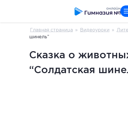
Главная страница
»
Видеоуроки
»
Лите
шинель”
Сказка о животных
“Солдатская шине