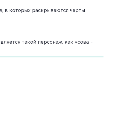
ов, в которых раскрываются черты
вляется такой персонаж, как «сова –
оронам посмотрела и опять полетела;
 внимание читателя, настраивает его на
. Первым об одиночестве задумывается
Цапле жених не понравился: ноги у него