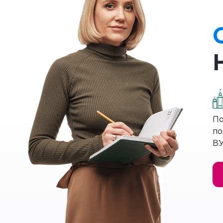
Журавль ушел домой, а Цапля призадумал
возьми меня замуж». Но теперь Журавль 
Подумайте, какой прием 
с какой целью?
В сказке используется повтор. Благода
и скучно, и смешно наблюдать за нереш
Лексическая работа
. Обратим внимание
По
встречаются в сказке:
по сю пору, тяп-т
по
убеждаемся в том, что она является сок
ВУ
Чему учит сказка?
В сказке «Журавль и Цапля» народ посм
капризной Цаплей, которая не может пон
которые не могут договориться и сообщ
Сказка учит, что в жизни нужно уметь н