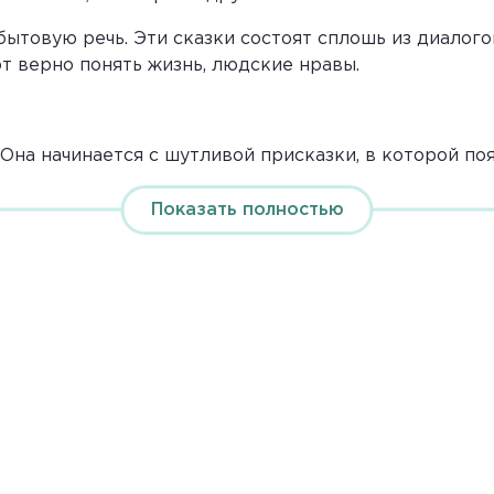
бытовую речь. Эти сказки состоят сплошь из диалог
т верно понять жизнь, людские нравы.
 Она начинается с шутливой присказки, в которой поя
Показать полностью
тала-летала и села, да хвостиком повертела, да по ст
ела да по сторонам посмотрела…
сказка?
а в форме пословицы или прибаутки. Она привлекает
» – болотные птицы. Жизнь их скучна и однообразна
Семь верст месил болото, пришел наконец к ней. Но 
ущую жену ему нечем.