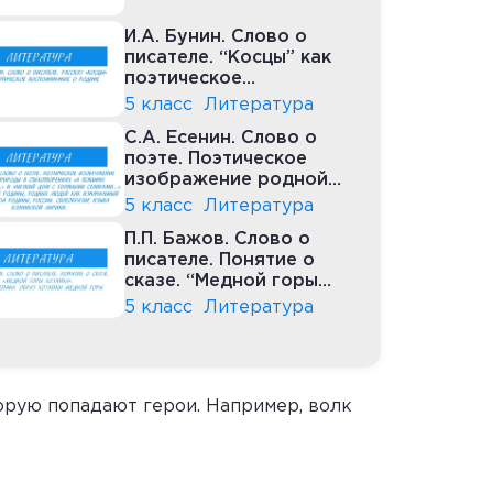
И.А. Бунин. Слово о
писателе. “Косцы” как
поэтическое
воспоминание о
5 класс
Литература
Родине
С.А. Есенин. Слово о
поэте. Поэтическое
изображение родной
природы
5 класс
Литература
П.П. Бажов. Слово о
писателе. Понятие о
сказе. “Медной горы
хозяйка”
5 класс
Литература
торую попадают герои. Например, волк