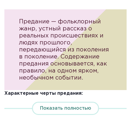
Предание — фольклорный
жанр, устный рассказ о
реальных происшествиях и
людях прошлого,
передающийся из поколения
в поколение. Содержание
предания основывается, как
правило, на одном ярком,
необычном событии.
Характерные черты предания:
устная форма; привязка к историческому
Показать полностью
факту, событию, лицу, месту — в отличие от
легенд;
отдаление от исторических фактов,