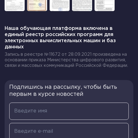
сказочного персонажа (сказочного царя).
Хотя это легенда основывается на реальных
событиях, нам она преподносится как сказка.
Наша обучающая платформа включена в
Сам герой действительно существовал и
единый реестр российских программ для
возможно обладал теми чертами, которые мы
электронных вычислительных машин и баз
увидели в строках легенды.
данных
Запись в реестре №11672 от 28.09.2021 произведена на
Вот как описывают Ермака булгарская
основании приказа Министерства цифрового развития,
(татарская) народная история:
связи и массовых коммуникаций Российской Федерации.
Это был речной пират, бежал от
преследования булгарской полиции в
Подпишись на рассылку, чтобы быть
Россию, где ему дали войско и направили на
первым в курсе новостей
завоевание Сибири.
Вот данные с указанием надёжности:
Ермак скорее всего был татарином, это
следует из имени, описания внешности и
некоторых ист. деталях (например, имя по