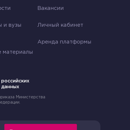
Понятно
Непонятно
ости
Вакансии
я
 и вузы
Личный кабинет
Аренда платформы
е материалы
 российских
 данных
 приказа Министерства
едерации.