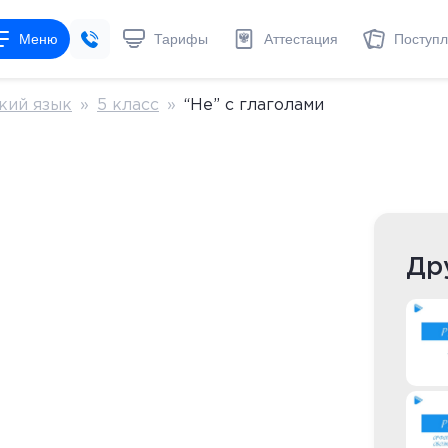
Меню
Тарифы
Аттестация
Поступ
кий язык
»
5 класс
»
“Не” с глаголами
Др