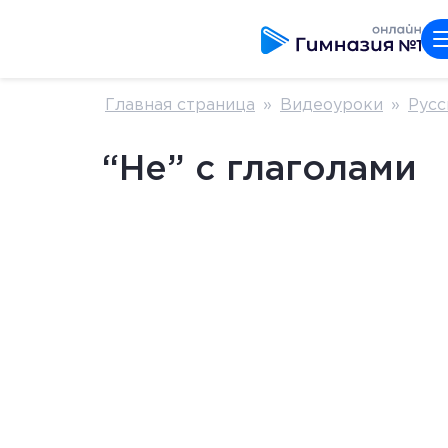
Главная страница
»
Видеоуроки
»
Русс
“Не” с глаголами