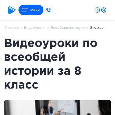
Меню
Главная
»
Видеоуроки
»
Всеобщая история
»
8 класс
Видеоуроки по
всеобщей
истории за 8
класс