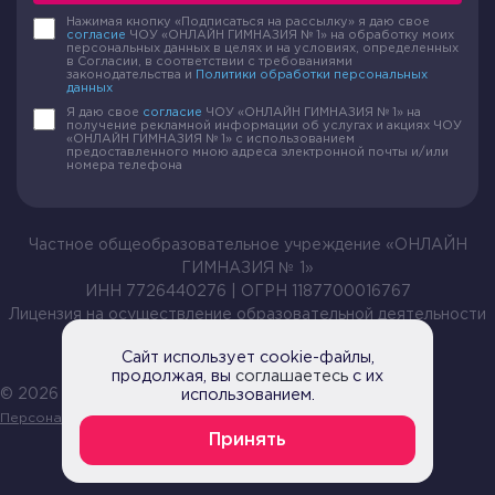
Нажимая кнопку «Подписаться на рассылку» я даю свое
согласие
ЧОУ «ОНЛАЙН ГИМНАЗИЯ № 1» на обработку моих
персональных данных в целях и на условиях, определенных
в Согласии, в соответствии с требованиями
законодательства и
Политики обработки персональных
данных
Я даю свое
согласие
ЧОУ «ОНЛАЙН ГИМНАЗИЯ № 1» на
получение рекламной информации об услугах и акциях ЧОУ
«ОНЛАЙН ГИМНАЗИЯ № 1» с использованием
предоставленного мною адреса электронной почты и/или
номера телефона
Частное общеобразовательное учреждение «ОНЛАЙН
ГИМНАЗИЯ № 1»
ИНН 7726440276 | ОГРН 1187700016767
Лицензия на осуществление образовательной деятельности
№ Л035-01199-54/00209105 от 20.04.2021
Сайт использует cookie-файлы,
продолжая, вы
соглашаетесь
с их
© 2026 Все права защищены |
использованием.
Политика обработки
Персональных данных
Принять
Согласие на обработку персональных данных