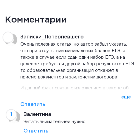
Комментарии
Записки_Потерпевшего
Очень полезная статья, но автор забыл указать,
что при отсутствии минимальных баллов ЕГЭ, а
также в случае если сдан один набор ЕГЭ, а на
целевое требуется другой набор результатов ЕГЭ,
то образовательная организация откажет в
приеме документов и заключении договора!
И данный факт связан с изложением в законе об
образовании, в части доведения информации о том,
ещё
каким критериям для образовательной организации
Ответить
должен соответствовать студент, которого
Валентина
образовательная организация потенциально может
принять для обучения для работодателя по
Читать внимательней нужно.
целевому приему. А также не усматривается
Ответить
прямое разъяснение в законе, как быть