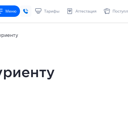
Меню
Тарифы
Аттестация
Поступ
уриенту
уриенту