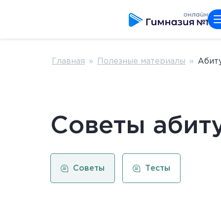
Главная
»
Полезные материалы
»
Абит
Советы абит
Советы
Тесты