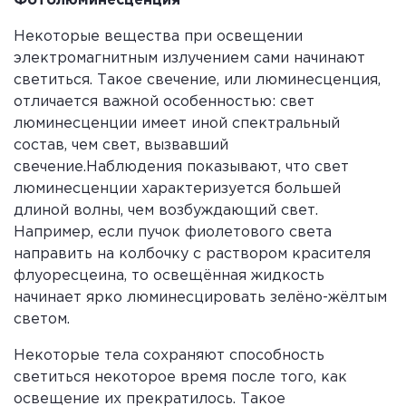
Фотолюминесценция
2) μ = F
/ (m·g), где F
– сила трения
тр
тр
скольжения, m – масса бруска с грузами, g –
Некоторые вещества при освещении
ускорение свободного падения.
электромагнитным излучением сами начинают
3) Вес бруска с грузами: P = (2,00 ± 0,02) Н.
светиться. Такое свечение, или люминесценция,
Сила трения скольжения: F
= (0,80 ± 0,02)
тр
отличается важной особенностью: свет
Н.
люминесценции имеет иной спектральный
4) μ = 0,80 / 2,00 = 0,40. С учётом
состав, чем свет, вызвавший
погрешностей: μ = 0,40 ± 0,01.
свечение.Наблюдения показывают, что свет
люминесценции характеризуется большей
длиной волны, чем возбуждающий свет.
Например, если пучок фиолетового света
направить на колбочку с раствором красителя
флуоресцеина, то освещённая жидкость
начинает ярко люминесцировать зелёно-жёлтым
светом.
Некоторые тела сохраняют способность
светиться некоторое время после того, как
освещение их прекратилось. Такое