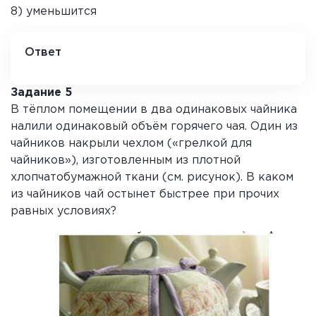
8) уменьшится
Ответ
А Б В Г
2 4 6 7
Задание 5
В тёплом помещении в два одинаковых чайника
налили одинаковый объём горячего чая. Один из
чайников накрыли чехлом («грелкой для
чайников»), изготовленным из плотной
хлопчатобумажной ткани (см. рисунок). В каком
из чайников чай остынет быстрее при прочих
равных условиях?