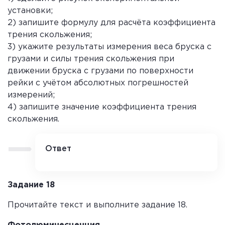
установки;
2) запишите формулу для расчёта коэффициента
трения скольжения;
3) укажите результаты измерения веса бруска с
грузами и силы трения скольжения при
движении бруска с грузами по поверхности
рейки с учётом абсолютных погрешностей
измерений;
4) запишите значение коэффициента трения
скольжения.
Ответ
1) Рисунок: направляющая рейка
расположена горизонтально, на ней брусок с
тремя грузами. Динамометр №2 прикреплён
Задание 18
к крючку бруска и тянет его равномерно
вдоль рейки. Для измерения веса бруска с
Прочитайте текст и выполните задание 18.
грузами используется динамометр №1,
подвешенный вертикально.