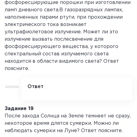
фосфоресцирующие порошки при изготовлении
ламп дневного света.В газоразрядных лампах,
наполненных парами ртути, при прохождении
электрического тока возникает
ультрафиолетовое излучение. Может ли это
излучение вызвать послесвечение для
фосфоресцирующего вещества, у которого
спектральный состав излучаемого света
находится в области видимого света? Ответ
поясните.
Ответ
Да, может. Ультрафиолетовое излучение
имеет длину волны короче, чем видимый
свет. При люминесценции длина волны
Задание 19
испускаемого света больше длины волны
После захода Солнца на Земле темнеет не сразу,
возбуждающего излучения. Поэтому
некоторое время длятся сумерки. Можно ли
ультрафиолет может возбудить
наблюдать сумерки на Луне? Ответ поясните.
фосфоресцирующее вещество, которое