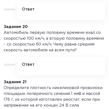
будет переизлучать в видимом диапазоне.
Поскольку вещество фосфоресцирующее,
Ответ
оно способно давать послесвечение после
На Луне сумерки наблюдаться не могут.
прекращения облучения.
Сумерки на Земле возникают из-за
рассеяния солнечного света в атмосфере:
Задание 20
после захода Солнца часть лучей ещё
Автомобиль первую половину времени ехал со
освещает верхние слои атмосферы,
скоростью 100 км/ч, а вторую половину времени
которые рассеивают свет, создавая
– со скоростью 60 км/ч. Чему равна средняя
постепенное затемнение. На Луне
скорость автомобиля на всем пути?
атмосферы практически нет, поэтому при
заходе Солнца освещение резко сменяется
полной темнотой (или, наоборот, при
Ответ
восходе – ярким светом).
Дано:
v₁ = 100 км/ч, v₂ = 60 км/ч, t₁ = t₂ = t/2.
Решение:
Средняя скорость v
= весь путь
ср
/ всё время = (v₁·t₁ + v₂·t₂) / (t₁+t₂) = (100·t/2
Задание 21
+ 60·t/2) / t = (50t + 30t)/t = 80 км/ч.
Определите плотность никелиновой проволоки
Ответ:
80 км/ч.
площадью поперечного сечения 1 мм² и массой
176 г, из которой изготовлен реостат, если при
напряжении на его концах 24 В сила