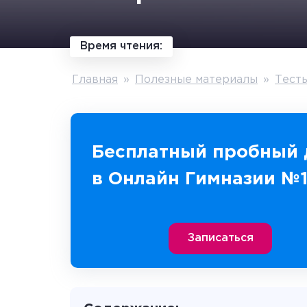
Время чтения:
Главная
»
Полезные материалы
»
Тест
Бесплатный пробный 
в Онлайн Гимназии №
Записаться