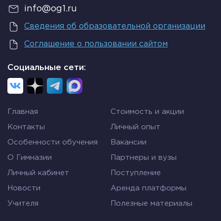
Дорогие качественные издания выполняют
info@og1.ru
обложку из твердого картона, который сверху
Сведения об образовательной организации
может покрываться обыкновенной бумагой
разной толщины, тканью или кожей. Передний и
Соглашение о пользовании сайтом
задний переплет скрепляются корешком,
который выполняет фиксирующую функцию, а
Социальные сети:
также несет определенную информацию. На нем
тоже помещается имя автора и название. Это
упрощает процесс поиска нужной книги на
Главная
Стоимость и акции
полке.
Контакты
Личный опыт
Корешок изготавливается из плотного
Особенности обучения
Вакансии
картона и вклеивается таким образом,
чтобы между переплетными страницами и
О Гимназии
Партнеры и вузы
им оставались небольшие зазоры –
Личный кабинет
Поступление
рубчики. Он способствует удобному
открыванию книги во время чтения.
Новости
Аренда платформы
Корешки бывают трех видов:
Учителя
Полезные материалы