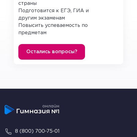
определенным жанрам или классифицированные
страны
в соответствие с писателями, оформляются в
Подготовится к ЕГЭ, ГИА и
едином стиле. Обложка в таких случаях имеет
другим экзаменам
общую структуру исполнения, дизайн. Меняются
Повысить успеваемость по
на ней лишь ключевые сведения.
предметам
К ним относятся:
Остались вопросы?
ФИО автора;
название произведения или цикла
произведений (рассказы, сказки,
стихотворения и т.д.);
название издания, год (необязательные
данные);
тематическая иллюстрация (главный герой,
фрагмент из текста, портрет автора,
стороннее изображение).
8 (800) 700-75-01