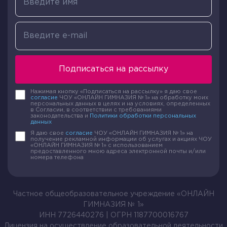
Подписаться на рассылку
Для придания дополнительной прочности
корешок может быть украшен Капталом –
Нажимая кнопку «Подписаться на рассылку» я даю свое
специальной плотной тесьмой, выполненной в
согласие
ЧОУ «ОНЛАЙН ГИМНАЗИЯ № 1» на обработку моих
персональных данных в целях и на условиях, определенных
едином цвете с общей обложкой. Некоторые
в Согласии, в соответствии с требованиями
законодательства и
Политики обработки персональных
издания приклеивают к корешку атласную ленту
данных
– Ляссе, которая выполняет роль закладки.
Я даю свое
согласие
ЧОУ «ОНЛАЙН ГИМНАЗИЯ № 1» на
получение рекламной информации об услугах и акциях ЧОУ
«ОНЛАЙН ГИМНАЗИЯ № 1» с использованием
В роле дополнительной защиты переплета
предоставленного мною адреса электронной почты и/или
номера телефона
выступает суперобложка. Приставка «супер»
означает «сверх». Она покрывает книгу сверху,
предотвращая тем самым загрязнение и
Частное общеобразовательное учреждение «ОНЛАЙН
вытирание основной обложки. Такое покрытие
ГИМНАЗИЯ № 1»
часто применяется в дорогих и ценных изданиях,
ИНН 7726440276 | ОГРН 1187700016767
коллекционных выпусках. Суперобложка тоже
Лицензия на осуществление образовательной деятельности