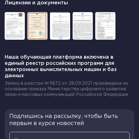
Лицензии и документы
Прямой – используется при оформлении
небольших книг – до 200 страниц.
Скругленный (кругленный) – применяется
для более объемных изданий – до 400
страниц.
Грибообразный – самый прочный и
Наша обучающая платформа включена в
долговечный, помещается на книги с
единый реестр российских программ для
электронных вычислительных машин и баз
количеством страниц более 400.
данных
Запись в реестре №11672 от 28.09.2021 произведена на
основании приказа Министерства цифрового развития,
связи и массовых коммуникаций Российской Федерации.
Подпишись на рассылку, чтобы быть
первым в курсе новостей