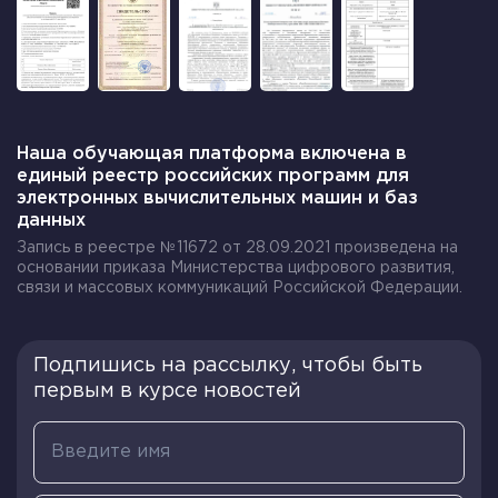
Мы уже знаем, что деятельность людей является
основной связующей в обществе, но жизнь не
сводится только к действиям. Она порождается
различными потребностями, интересами,
ориентациями людей.
Наша обучающая платформа включена в
единый реестр российских программ для
Важно!
Человек является существом
электронных вычислительных машин и баз
общественным. В коллективности он нуждается
данных
не меньше, чем в продуктах питания.
Запись в реестре №11672 от 28.09.2021 произведена на
основании приказа Министерства цифрового развития,
Кооперация людей приводит к появлению
связи и массовых коммуникаций Российской Федерации.
определенных форм их объединения. По этой
причине под обществом можно понимать
Подпишись на рассылку, чтобы быть
совокупность различных объединений человека
первым в курсе новостей
для совместной деятельности. Часто человек
одновременно является членом многих таких
групп – ученик школы, болельщик команды,
участник танцевального коллектива и т. д.