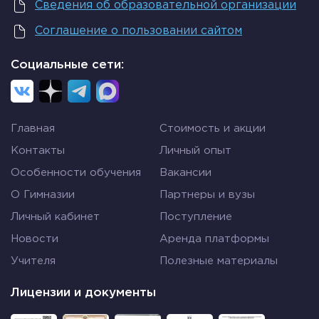
проживают.
Сведения об образовательной организации
Человек также приспосабливается к
внешним условиям, но его деятельность не
Соглашение о пользовании сайтом
ограничивается приспособлением к
природным условиям. Подобное поведение
Социальные сети:
не является пределом возможностей.
Человек преобразует природу, используя
орудия труда, которые создал сам.
Получается, что поведение животных и человека
Главная
Стоимость и акции
является целесообразным. При этом для
Контакты
Личный опыт
животного цель задана его природными
Особенности обучения
Вакансии
качествами. В основе их существования лежат
инстинкты. Действия человека характеризуются
О Гимназии
Партнеры и вузы
исторически сложившимися программами,
Личный кабинет
Поступление
которые являются опытом предыдущих
Новости
Аренда платформы
поколений. Он сам определяет цель, новые
задачи и способы их достижения, ему присуще
Учителя
Полезные материалы
целеполагание.
Лицензии и документы
Коллективность