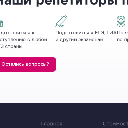
Наши репетиторы 
торые тактики в конкретной коммуникативной ситуа
е.
дготовиться к
Подготовится к ЕГЭ, ГИА
Повы
ступлению в любой
и другим экзаменам
по п
З страны
Остались вопросы?
я улучшения отношений, был воспринят как лестный,
но неправильно, или этот подход был неуместен.
лучаях, когда для достижения коммуникативных целей п
говора приводит примеры, понятные другой стороне, дл
Главная
Стоимост