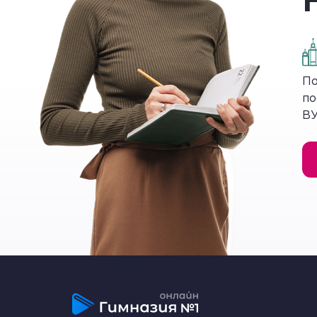
воплощение стратегии.
Использовать их нужно осторожно. Неко
– У Вас новый костюм? Отлично выглядит
По
– Вы мне льстите.
по
ВУ
– Он вам идет.
– Вы так считаете?
Комплимент, используемый адресантом дл
Возможно, время для него было подобра
Тактик общения много:
Перевоплощение. Используется в с
знания, т. е. вести себя как дилетант.
Приведение примера. Участник раз