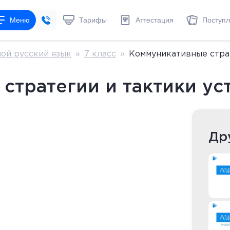
Меню
Тарифы
Аттестация
Поступ
ой русский язык
»
7 класс
»
Коммуникативные стра
стратегии и тактики у
Др