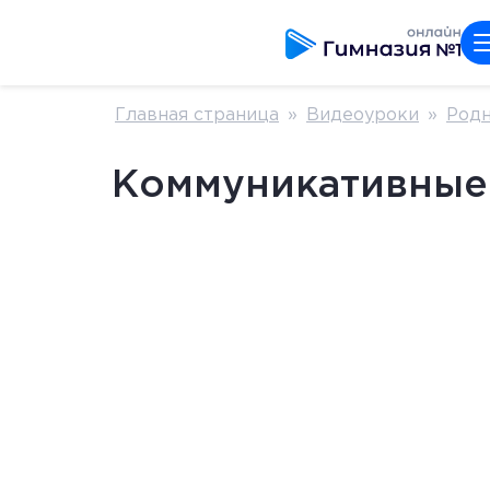
Главная страница
»
Видеоуроки
»
Родн
Коммуникативные 