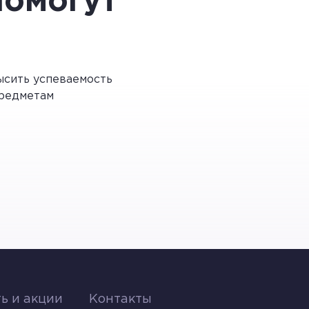
помогут
ции могут даже навредить:
сить успеваемость
редметам
 из-за чего они лишь ухудшились.
риходится искусственно занижать свои
я достижения целей разговора.
ь и акции
Контакты