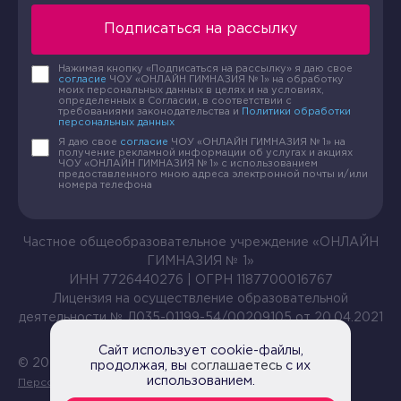
Подписаться на рассылку
Нажимая кнопку «Подписаться на рассылку» я даю свое
согласие
ЧОУ «ОНЛАЙН ГИМНАЗИЯ № 1» на обработку
моих персональных данных в целях и на условиях,
определенных в Согласии, в соответствии с
требованиями законодательства и
Политики обработки
персональных данных
Я даю свое
согласие
ЧОУ «ОНЛАЙН ГИМНАЗИЯ № 1» на
получение рекламной информации об услугах и акциях
ЧОУ «ОНЛАЙН ГИМНАЗИЯ № 1» с использованием
предоставленного мною адреса электронной почты и/или
номера телефона
Частное общеобразовательное учреждение «ОНЛАЙН
ГИМНАЗИЯ № 1»
ИНН 7726440276 | ОГРН 1187700016767
Лицензия на осуществление образовательной
деятельности № Л035-01199-54/00209105 от 20.04.2021
Сайт использует cookie-файлы,
© 2026 Все права защищены |
Политика обработки
продолжая, вы
соглашаетесь
с их
использованием.
Персональных данных