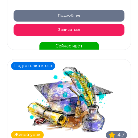
Подробнее
Записаться
Сейчас идёт
Подготовка к огэ
4,7
Живой урок