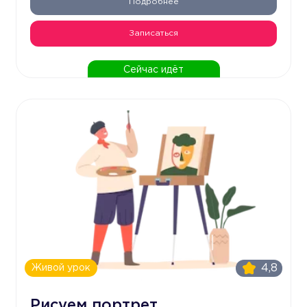
Подробнее
Записаться
Сейчас идёт
4,8
Живой урок
Рисуем портрет