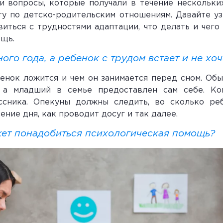
и вопросы, которые получали в течение нескольки
ту по детско-родительским отношениям. Давайте уз
иться с трудностями адаптации, что делать и чего 
ощь.
го года, а ребенок с трудом встает и не хоч
енок ложится и чем он занимается перед сном. Об
, а младший в семье предоставлен сам себе. Ко
ссника. Опекуны должны следить, во сколько ре
ение дня, как проводит досуг и так далее.
жет понадобиться психологическая помощь?