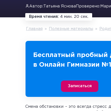
Автор:
Татьяна Яснова
Проверено:
Мари
Время чтения:
4 мин. 20 сек.
Главная
»
Полезные материалы
»
Роди
Бесплатный пробный 
в Онлайн Гимназии №
Записаться
Смена обстановки – это всегда стресс д