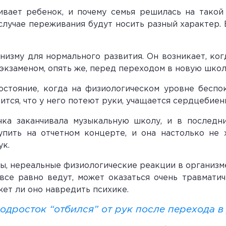
ивает ребенок, и почему семья решилась на такой
 случае переживания будут носить разный характер. 
изму для нормального развития. Он возникает, ко
экзаменом, опять же, перед переходом в новую школ
остояние, когда на физиологическом уровне беспо
оится, что у него потеют руки, учащается сердцебиен
чка заканчивала музыкальную школу, и в последн
пить на отчетном концерте, и она настолько не 
ук.
бы, нереальные физиологические реакции в организме
все равно ведут, может оказаться очень травмати
жет ли оно навредить психике.
подросток “отбился” от рук после перехода 