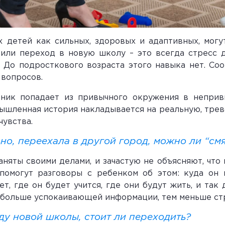
 детей как сильных, здоровых и адаптивных, мог
или переход в новую школу – это всегда стресс дл
. До подросткового возраста этого навыка нет. Со
вопросов.
ьник попадает из привычного окружения в непри
мышленная история накладывается на реальную, трев
увства.
ьно, переехала в другой город, можно ли “см
аняты своими делами, и зачастую не объясняют, что
 помогут разговоры с ребенком об этом: куда он 
ет, где он будет учится, где они будут жить, и так
 больше успокаивающей информации, тем меньше ст
ду новой школы, стоит ли переходить?