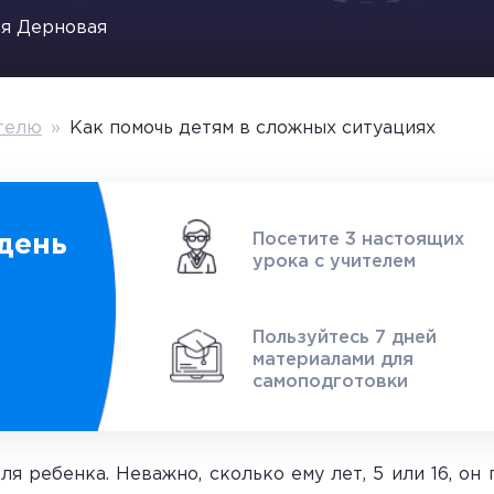
я Дерновая
телю
»
Как помочь детям в сложных ситуациях
Посетите 3 настоящих
день
урока с учителем
1
Пользуйтесь 7 дней
материалами для
самоподготовки
ля ребенка. Неважно, сколько ему лет, 5 или 16, он