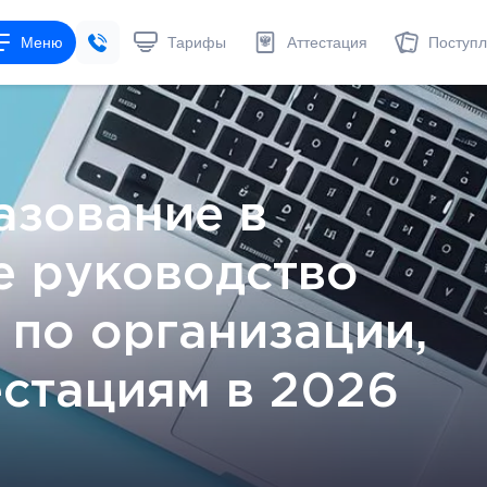
Меню
Тарифы
Аттестация
Поступ
азование в
е руководство
 по организации,
естациям в 2026