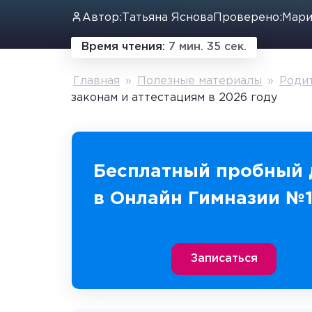
Автор:
Татьяна Яснова
Проверено:
Мари
Время чтения:
7 мин. 35 сек.
Главная
»
Полезные материалы
»
Роди
законам и аттестациям в 2026 году
Бесплатный пробный 
в Онлайн Гимназии №
Записаться