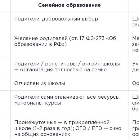
Семейное образование
Родители, добровольный выбор
Шк
за
Желание родителей (ст. 17 ФЗ-273 «Об
Ме
образовании в РФ»)
за
по
Родители / репетиторы / онлайн-школы
Уч
— организация полностью на семье
ди
Отчислен из школы
Ос
Родители сами оплачивают все ресурсы,
Шк
материалы, курсы
фи
бе
Промежуточные — в прикреплённой
Пр
школе (1–2 раза в год); ОГЭ / ЕГЭ — очно
гр
на общих основаниях
ос