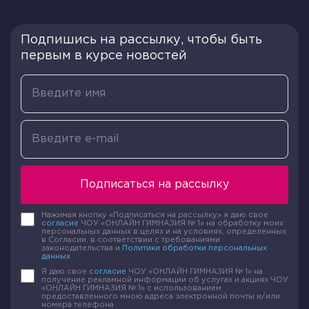
Получим, что необходимым и достаточным
условием перпендикулярности прямых a и b,
Подпишись на рассылку, чтобы быть
находящихся в прямоугольной системе
первым в курсе новостей
координат Оху на плоскости, является (→a,
→b)=ax⋅bx+ay⋅by=0, где →a=(ax, ay) и →b=(bx, by)
– это направляющие векторы прямых a и b.
При рассмотрении того, какие прямые называют
перпендикулярными, нужно уделить внимание
свойствам. Они выглядят следующим образом:
Через одну точку А можно провести только одну
Подписаться на рассылку
перпендикулярную линию основному отрезку,
остальные линии будут наклонными и могут
Нажимая кнопку «Подписаться на рассылку» я даю свое
согласие
ЧОУ «ОНЛАЙН ГИМНАЗИЯ № 1» на обработку моих
скрещиваться.
персональных данных в целях и на условиях, определенных
в Согласии, в соответствии с требованиями
законодательства и
Политики обработки персональных
Несколько перпендикуляров никогда не будут
данных
между собой пересекаться.
Я даю свое
согласие
ЧОУ «ОНЛАЙН ГИМНАЗИЯ № 1» на
получение рекламной информации об услугах и акциях ЧОУ
«ОНЛАЙН ГИМНАЗИЯ № 1» с использованием
предоставленного мною адреса электронной почты и/или
Для обозначения перпендикуляра применяется
номера телефона