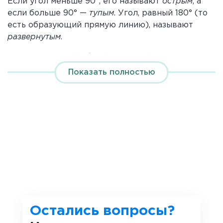
Если угол меньше 90°, его называют
острым
, а
если больше 90° —
тупым
. Угол, равный 180° (то
есть образующий прямую линию), называют
развернутым
.
Два угла с одной общей стороной называются
смежными
.
Показать полностью
На рисунке луч ОС делит развёрнутый
∡
AOB
=180° на две части, образуя тупой
∡
1 и острый
∡
2.
∡1 + ∡2 = 180°
Сумма смежных углов составляет 180°.
Поэтому если один из смежных углов прямой, то
второй также оказывается прямым: 180° – 90° =
90°.
При пересечении двух прямых образуются
Остались вопросы?
четыре угла: