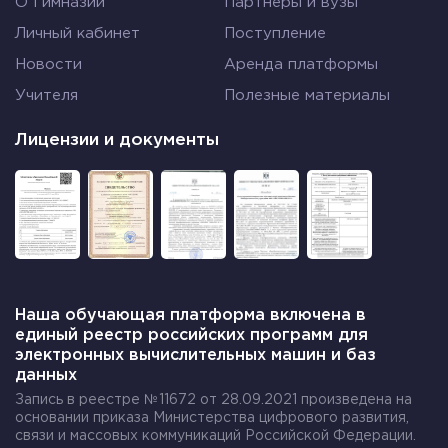
О Гимназии
Партнеры и вузы
перпендикулярностью относительно
Личный кабинет
Поступление
направляющего вектора заданной прямой b .
Новости
Аренда платформы
Само доказательство основывается на
определении направляющего вектора прямой и
Учителя
Полезные материалы
на определении перпендикулярности прямых.
Лицензии и документы
Доказательство
Пусть введена прямоугольная декартова
система координат Оху с заданными
уравнениями прямой на плоскости, которые
определяют прямые a и b. Направляющие
векторы прямых a и b обозначим →a и →b. Из
уравнения прямых a и b необходимым и
Наша обучающая платформа включена в
единый реестр российских программ для
достаточным условием является
электронных вычислительных машин и баз
перпендикулярность векторов →a и →b. Это
данных
возможно только при скалярном произведении
Запись в реестре №11672 от 28.09.2021 произведена на
векторов →a=(ax, ay) и →b=(bx, by) равном нулю,
основании приказа Министерства цифрового развития,
а запись имеет вид (→a, →b)=ax⋅bx+ay⋅by=0.
связи и массовых коммуникаций Российской Федерации.