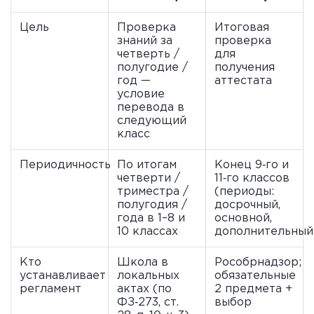
Цель
Проверка
Итоговая
знаний за
проверка
четверть /
для
полугодие /
получения
год —
аттестата
условие
перевода в
следующий
класс
Периодичность
По итогам
Конец 9‑го и
четверти /
11‑го классов
триместра /
(периоды:
полугодия /
досрочный,
года в 1–8 и
основной,
10 классах
дополнительный
Кто
Школа в
Рособрнадзор;
устанавливает
локальных
обязательные
регламент
актах (по
2 предмета +
ФЗ‑273, ст.
выбор