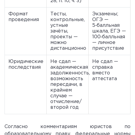
28, п. 10, ч. 3)
Формат
Тесты,
Экзамены;
проведения
контрольные,
ОГЭ —
устные
5‑балльная
зачёты,
шкала, ЕГЭ —
проекты —
100‑балльная
можно
— личное
дистанционно
присутствие
Юридические
Не сдал —
Не сдал —
последствия
академическая
справка
задолженность,
вместо
возможность
аттестата
пересдачи, в
крайнем
случае —
отчисление/
второй год
Согласно комментариям юристов по
образовательному праву, федеральные нормы