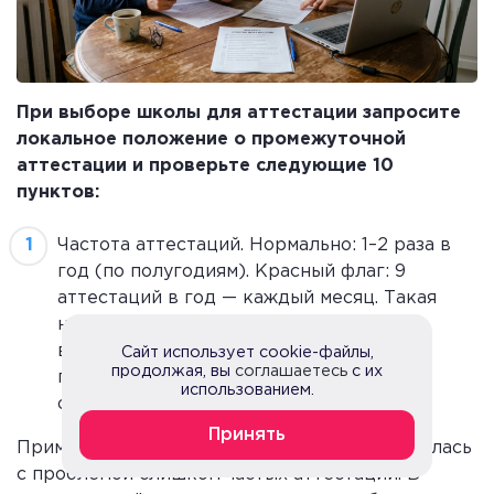
При выборе школы для аттестации запросите
локальное положение о промежуточной
аттестации и проверьте следующие 10
пунктов:
Частота аттестаций. Нормально: 1–2 раза в
год (по полугодиям). Красный флаг: 9
аттестаций в год — каждый месяц. Такая
нагрузка отнимает у ребёнка половину
времени на написание контрольных, что
Сайт использует cookie-файлы,
продолжая, вы
соглашаетесь
с их
противоречит принципу разумности
использованием.
образовательного процесса.
Принять
Пример из практики: Олеся Егозина столкнулась
с проблемой слишком частых аттестаций. В