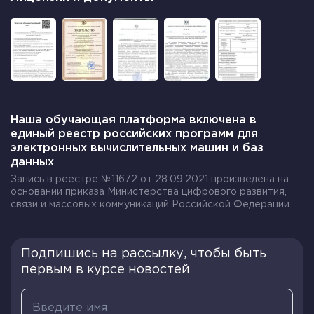
Назвать в разности уменьшаемое и вычитаемое.
Прочитать запись.
а-(с+15)
а является уменьшаемым,
а (с+15)
— вычитаемое.
Читается как разность чисел а и суммы чисел
с
и
Наша обучающая платформа включена в
15
.
единый реестр российских программ для
электронных вычислительных машин и баз
(с-170) – (150-k)
данных
В представленном выражении
(с-170)
— является
Запись в реестре №11672 от 28.09.2021 произведена на
основании приказа Министерства цифрового развития,
уменьшаемым, а
(150-k)
— вычитаемым.
связи и массовых коммуникаций Российской Федерации.
Читается как разность разности чисел
с
и
170
и
разности чисел
150
и
k
.
Подпишись на рассылку, чтобы быть
первым в курсе новостей
Коэффициент
В математических задачах часто встречаются