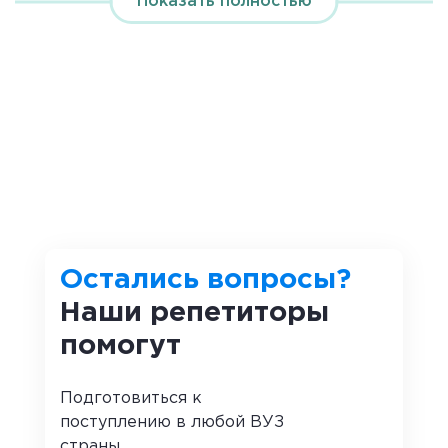
Показать полностью
2с,
2у+х.
Математическое выражение может быть двух
видов.
Определение
Числовое выражение
содержит исключительно
числа и не включает букв.
Пример
Остались вопросы?
Наши репетиторы
4,
помогут
8*7,
8-4,
Подготовиться к
поступлению в любой ВУЗ
47+58*2.
страны