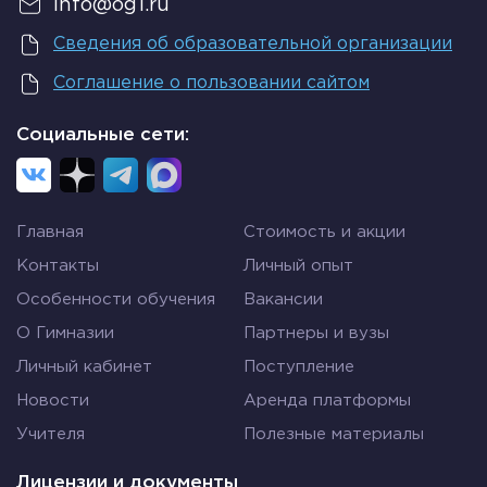
info@og1.ru
Определение
Сведения об образовательной организации
Выражение, составленное из чисел,
Соглашение о пользовании сайтом
представленных буквами либо цифрами и
буквами, является
буквенным
.
Социальные сети:
Пример
17+a,
Главная
Стоимость и акции
a+z,
Контакты
Личный опыт
Особенности обучения
Вакансии
7-(2+d).
О Гимназии
Партнеры и вузы
Внимание!
Личный кабинет
Поступление
При записи выражения не используются знаки
Новости
Аренда платформы
равенства или неравенства— =, ≠, <, ≤, >, ≥.
Учителя
Полезные материалы
Пример
Лицензии и документы