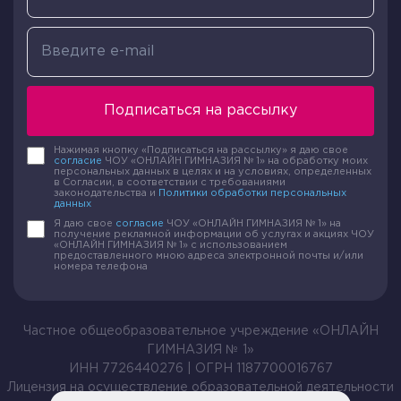
выражения, в которых числа и переменные
записываются вместе, без каких либо знаком
математического действия. К примеру,
5с
— это
сокращенный вариант действия умножения
числа
5
на переменную
с
.
Подписаться на рассылку
Эту запись можно представить иначе —
5с=5*с
.
Нажимая кнопку «Подписаться на рассылку» я даю свое
согласие
ЧОУ «ОНЛАЙН ГИМНАЗИЯ № 1» на обработку моих
Следовательно, выражение
5с
это произведение
персональных данных в целях и на условиях, определенных
в Согласии, в соответствии с требованиями
числа
5
и переменной
с
.
законодательства и
Политики обработки персональных
данных
Я даю свое
согласие
ЧОУ «ОНЛАЙН ГИМНАЗИЯ № 1» на
Число
5
в данном примере выступает
получение рекламной информации об услугах и акциях ЧОУ
«ОНЛАЙН ГИМНАЗИЯ № 1» с использованием
коэффициентом, который указывает на сколько
предоставленного мною адреса электронной почты и/или
номера телефона
раз требуется увеличить переменную
с
.
Определение
Частное общеобразовательное учреждение «ОНЛАЙН
Коэффициент
— число, стоящее перед
ГИМНАЗИЯ № 1»
переменной.
ИНН 7726440276 | ОГРН 1187700016767
Лицензия на осуществление образовательной деятельности