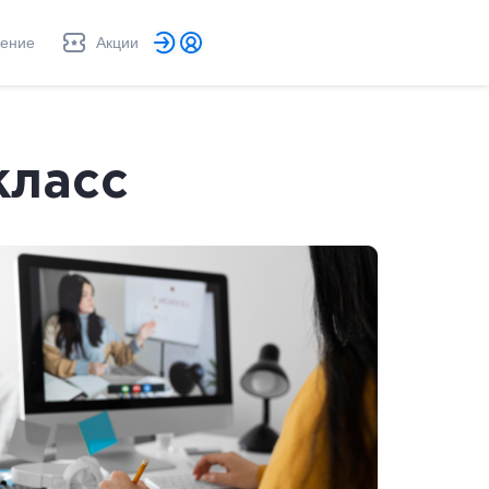
ление
Акции
класс