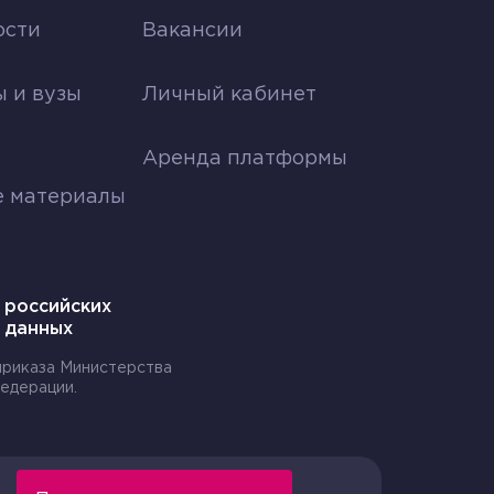
ости
Вакансии
я
 и вузы
Личный кабинет
Аренда платформы
е материалы
 российских
 данных
 приказа Министерства
едерации.