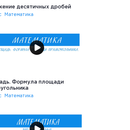
ение десятичных дробей
с
Математика
адь. Формула площади
угольника
с
Математика