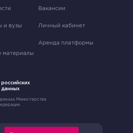
ости
Вакансии
я
 и вузы
Личный кабинет
Аренда платформы
е материалы
 российских
 данных
 приказа Министерства
едерации.