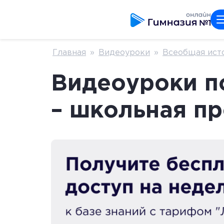
Главная
»
Видеоуроки
»
Всеобщая ист
Видеоуроки по
– школьная п