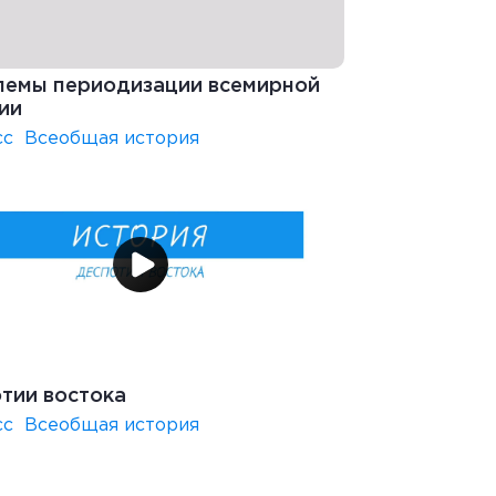
емы периодизации всемирной
ии
сс
Всеобщая история
тии востока
сс
Всеобщая история