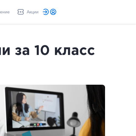
ление
Акции
 за 10 класс