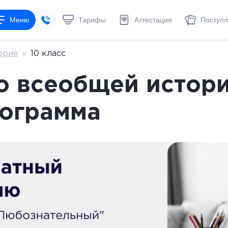
Меню
Тарифы
Аттестация
Поступ
ория
»
10 класс
 всеобщей истории
рограмма