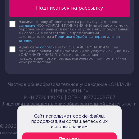
Подписаться на рассылку
Нажимая кнопку «Подписаться на рассылку» я даю свое
согласие
ЧОУ «ОНЛАЙН ГИМНАЗИЯ № 1» на обработку моих
персональных данных в целях и на условиях, определенных
в Согласии, в соответствии с требованиями
законодательства и
Политики обработки персональных
данных
Я даю свое
согласие
ЧОУ «ОНЛАЙН ГИМНАЗИЯ № 1» на
получение рекламной информации об услугах и акциях ЧОУ
«ОНЛАЙН ГИМНАЗИЯ № 1» с использованием
предоставленного мною адреса электронной почты и/или
номера телефона
Частное общеобразовательное учреждение «ОНЛАЙН
ГИМНАЗИЯ № 1»
ИНН 7726440276 | ОГРН 1187700016767
Лицензия на осуществление образовательной деятельности
№ Л035-01199-54/00209105 от 20.04.2021
Сайт использует cookie-файлы,
продолжая, вы
соглашаетесь
с их
© 2026 Все права защищены |
использованием.
Политика обработки
Персональных данных